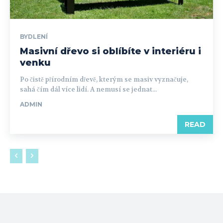
BYDLENÍ
Masivní dřevo si oblíbíte v interiéru i
venku
Po čistě přírodním dřevě, kterým se masiv vyznačuje,
sahá čím dál více lidí. A nemusí se jednat...
ADMIN
READ