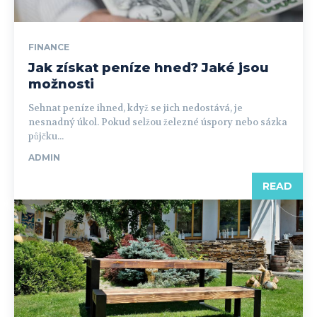
FINANCE
Jak získat peníze hned? Jaké jsou
možnosti
Sehnat peníze ihned, když se jich nedostává, je
nesnadný úkol. Pokud selžou železné úspory nebo sázka
půjčku...
ADMIN
READ