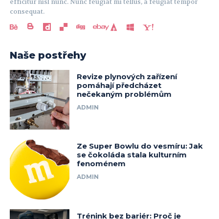
efficitur nisl nunc. Nunc feugiat mi tellus, a feugiat tempor
consequat.
Naše postřehy
Revize plynových zařízení
pomáhají předcházet
nečekaným problémům
ADMIN
Ze Super Bowlu do vesmíru: Jak
se čokoláda stala kulturním
fenoménem
ADMIN
Trénink bez bariér: Proč je