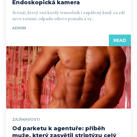
Endoskopická kamera
Scénář, který zná každý řemeslník i zapálený kutil: za zdí
něco zašumí, odpadu odteče pomalu a vy...
ADMIN
READ
ZAJÍMAVOSTI
Od parketu k agentuře: příběh
muže, který zasvětil striptýzu celý