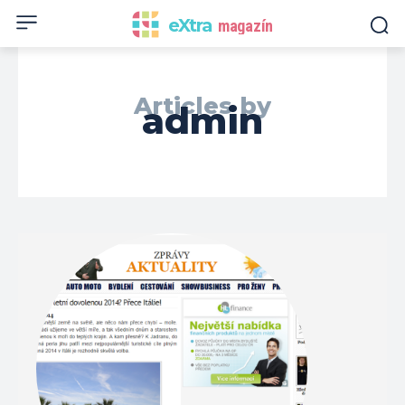
eXtra
magazín
Articles by
admin