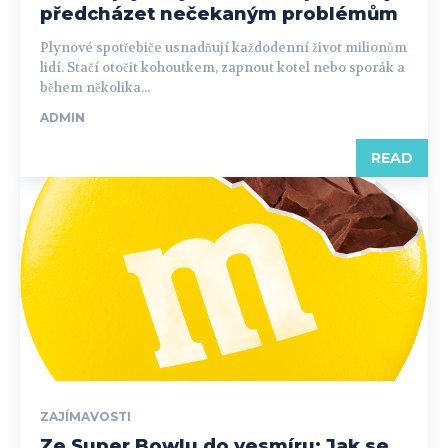
předcházet nečekaným problémům
Plynové spotřebiče usnadňují každodenní život milionům
lidí. Stačí otočit kohoutkem, zapnout kotel nebo sporák a
během několika...
ADMIN
READ
ZAJÍMAVOSTI
Ze Super Bowlu do vesmíru: Jak se