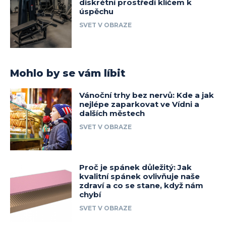
diskrétní prostředí klíčem k
úspěchu
SVET V OBRAZE
Mohlo by se vám líbit
Vánoční trhy bez nervů: Kde a jak
nejlépe zaparkovat ve Vídni a
dalších městech
SVET V OBRAZE
Proč je spánek důležitý: Jak
kvalitní spánek ovlivňuje naše
zdraví a co se stane, když nám
chybí
SVET V OBRAZE