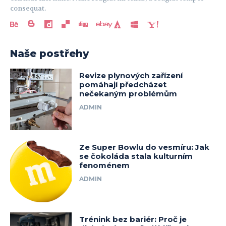
consequat.
Naše postřehy
Revize plynových zařízení
pomáhají předcházet
nečekaným problémům
ADMIN
Ze Super Bowlu do vesmíru: Jak
se čokoláda stala kulturním
fenoménem
ADMIN
Trénink bez bariér: Proč je