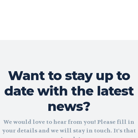
Want to stay up to
date with the latest
news?
We would love to hear from you! Please fill in
your details and we will stay in touch. It's that