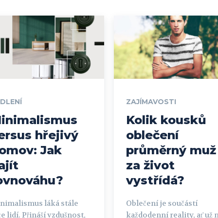
DLENÍ
ZAJÍMAVOSTI
inimalismus
Kolik kousků
ersus hřejivý
oblečení
omov: Jak
průměrný muž
ajít
za život
ovnováhu?
vystřídá?
nimalismus láká stále
Oblečení je součástí
ce lidí. Přináší vzdušnost,
každodenní reality, ať už 