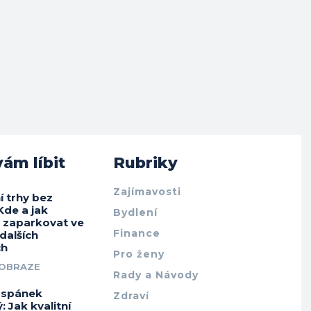
ám líbit
Rubriky
Zajímavosti
í trhy bez
Kde a jak
Bydlení
e zaparkovat ve
Finance
 dalších
ch
Pro ženy
 OBRAZE
Rady a Návody
e spánek
Zdraví
: Jak kvalitní