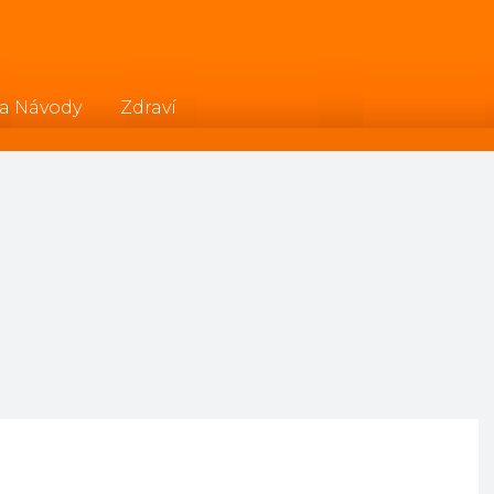
 a Návody
Zdraví