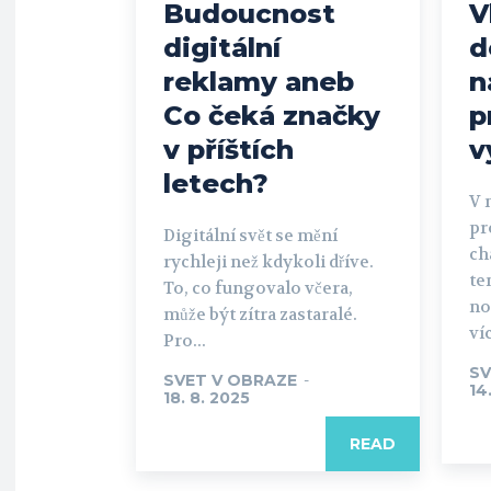
Budoucnost
V
digitální
d
reklamy aneb
n
Co čeká značky
p
v příštích
v
letech?
V 
pr
Digitální svět se mění
ch
rychleji než kdykoli dříve.
te
To, co fungovalo včera,
no
může být zítra zastaralé.
víc
Pro...
SV
SVET V OBRAZE
-
14
18. 8. 2025
READ