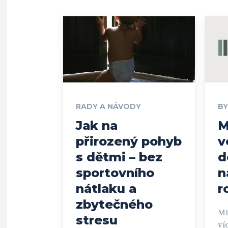
RADY A NÁVODY
BY
Jak na
M
přirozený pohyb
v
s dětmi – bez
d
sportovního
n
nátlaku a
r
zbytečného
Mi
stresu
ví