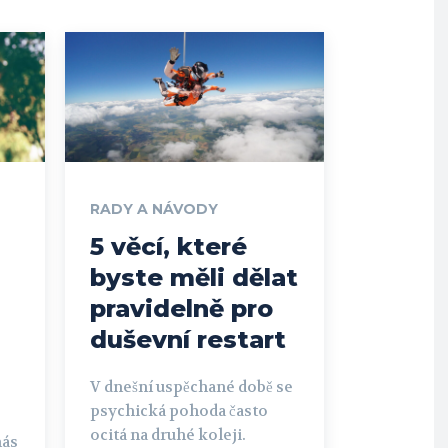
RADY A NÁVODY
5 věcí, které
byste měli dělat
pravidelně pro
duševní restart
V dnešní uspěchané době se
psychická pohoda často
ocitá na druhé koleji.
nás