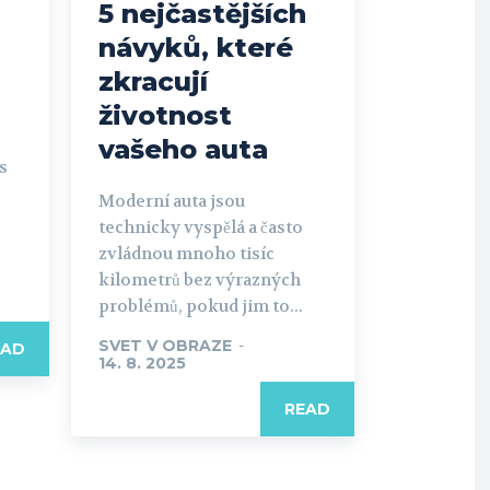
5 nejčastějších
návyků, které
zkracují
životnost
vašeho auta
s
Moderní auta jsou
technicky vyspělá a často
zvládnou mnoho tisíc
kilometrů bez výrazných
problémů, pokud jim to...
SVET V OBRAZE
-
EAD
14. 8. 2025
READ