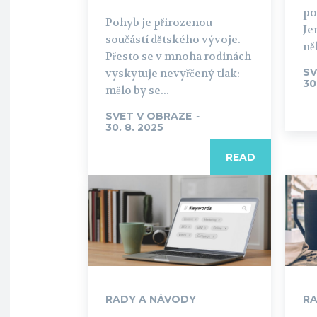
po
Pohyb je přirozenou
Je
součástí dětského vývoje.
ně
Přesto se v mnoha rodinách
SV
vyskytuje nevyřčený tlak:
30
mělo by se...
SVET V OBRAZE
-
30. 8. 2025
READ
RADY A NÁVODY
RA