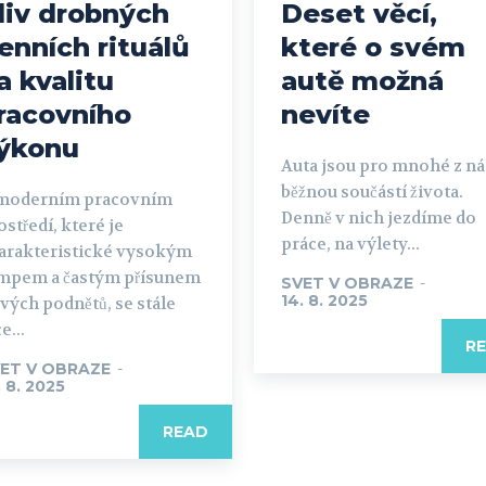
liv drobných
Deset věcí,
enních rituálů
které o svém
a kvalitu
autě možná
racovního
nevíte
ýkonu
Auta jsou pro mnohé z ná
běžnou součástí života.
moderním pracovním
Denně v nich jezdíme do
ostředí, které je
práce, na výlety...
arakteristické vysokým
mpem a častým přísunem
SVET V OBRAZE
-
14. 8. 2025
vých podnětů, se stále
e...
R
ET V OBRAZE
-
. 8. 2025
READ