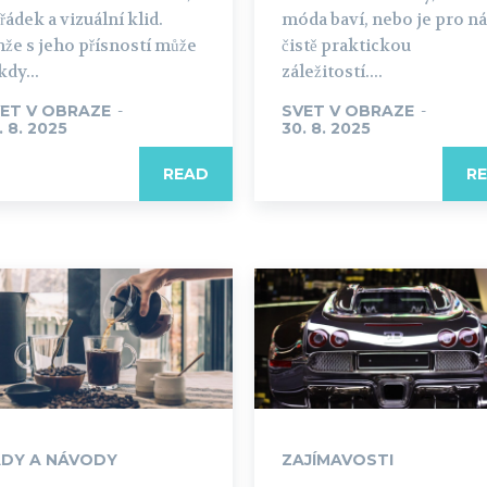
řádek a vizuální klid.
móda baví, nebo je pro n
nže s jeho přísností může
čistě praktickou
kdy...
záležitostí....
ET V OBRAZE
-
SVET V OBRAZE
-
. 8. 2025
30. 8. 2025
READ
R
DY A NÁVODY
ZAJÍMAVOSTI