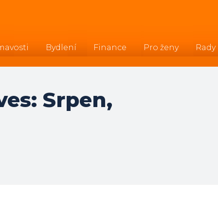
mavosti
Bydlení
Finance
Pro ženy
Rady
es: Srpen,