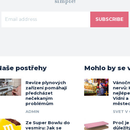
simple!
SUBSCRIBE
Naše postřehy
Mohlo by se v
Revize plynových
Vánočn
zařízení pomáhají
nervů: 
předcházet
nejlép
nečekaným
Vídni a
problémům
měste
ADMIN
SVET V
Ze Super Bowlu do
Proč j
vesmíru: Jak se
důležitý