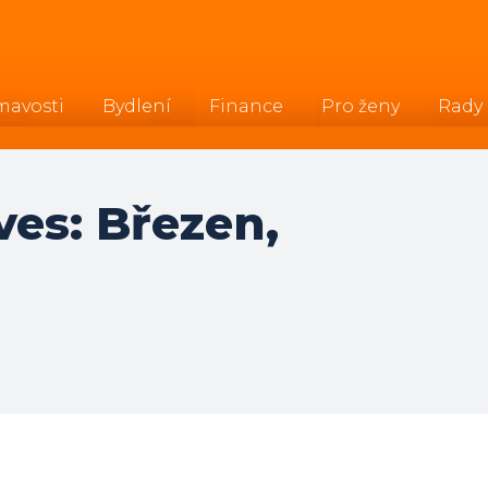
mavosti
Bydlení
Finance
Pro ženy
Rady
es: Březen,