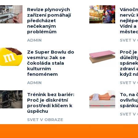
Revize plynových
Vánočn
zařízení pomáhají
nervů: 
předcházet
nejlép
nečekaným
Vídni a
problémům
měste
ADMIN
SVET V
Ze Super Bowlu do
Proč j
vesmíru: Jak se
důležitý
čokoláda stala
spánek
kulturním
zdraví 
fenoménem
když n
ADMIN
SVET V
Trénink bez bariér:
To, na
Proč je diskrétní
ovlivňu
prostředí klíčem k
spánk
úspěchu
SVET V
SVET V OBRAZE