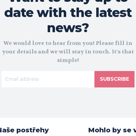
date with the latest
news?
We would love to hear from you! Please fill in
your details and we will stay in touch. It's that
simple!
SUBSCRIBE
Naše postřehy
Mohlo by se v