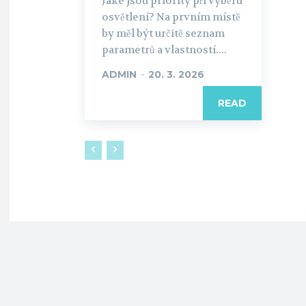
Jaké jsou priority při výběru
osvětlení? Na prvním místě
by měl být určitě seznam
parametrů a vlastností....
ADMIN
-
20. 3. 2026
READ