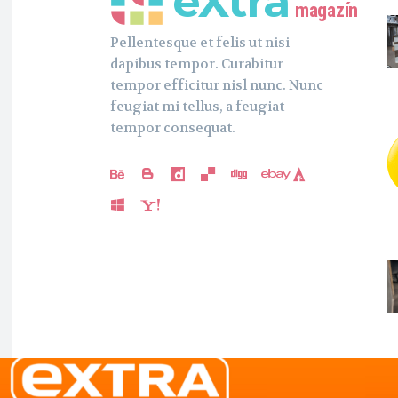
eXtra
magazín
Pellentesque et felis ut nisi
dapibus tempor. Curabitur
tempor efficitur nisl nunc. Nunc
feugiat mi tellus, a feugiat
tempor consequat.