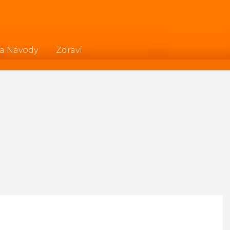
 a Návody
Zdraví