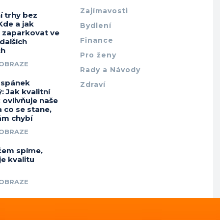
Zajímavosti
í trhy bez
Kde a jak
Bydlení
e zaparkovat ve
Finance
 dalších
ch
Pro ženy
 OBRAZE
Rady a Návody
e spánek
Zdraví
: Jak kvalitní
 ovlivňuje naše
a co se stane,
ám chybí
 OBRAZE
 čem spíme,
je kvalitu
u
 OBRAZE