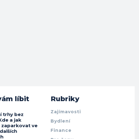
ám líbit
Rubriky
Zajímavosti
í trhy bez
Kde a jak
Bydlení
e zaparkovat ve
Finance
 dalších
ch