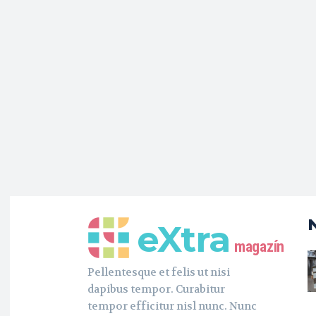
eXtra
magazín
Pellentesque et felis ut nisi
dapibus tempor. Curabitur
tempor efficitur nisl nunc. Nunc