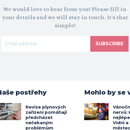
We would love to hear from you! Please fill in
your details and we will stay in touch. It's that
simple!
SUBSCRIBE
Naše postřehy
Mohlo by se v
Revize plynových
Vánočn
zařízení pomáhají
nervů: 
předcházet
nejlép
nečekaným
Vídni a
problémům
měste