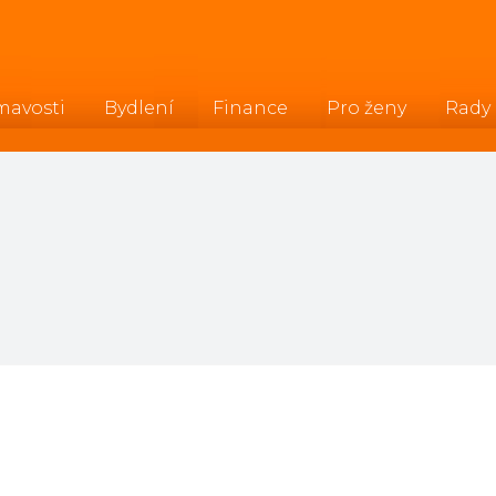
mavosti
Bydlení
Finance
Pro ženy
Rady