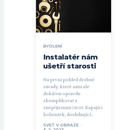
BYDLENÍ
Instalatér nám
ušetří starosti
Na první pohled drobné
závady, které nám ale
dokážou opravdu
zkomplikovat a
znepříjemnit život. Kapající
kohoutek, dosluhující...
SVET V OBRAZE
-
3. 2. 2023