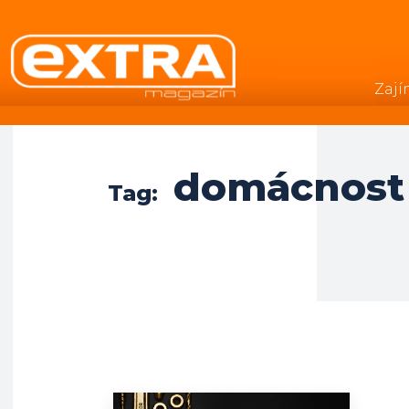
Zají
.
domácnost
Tag: