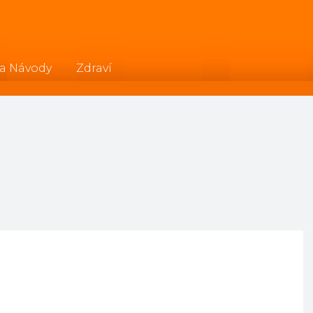
 a Návody
Zdraví