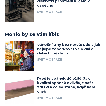
diskrétní prostředí klíčem k
úspěchu
SVET V OBRAZE
Mohlo by se vám líbit
Vánoční trhy bez nervů: Kde a jak
nejlépe zaparkovat ve Vídni a
dalších městech
SVET V OBRAZE
Proč je spánek důležitý: Jak
kvalitní spánek ovlivňuje naše
zdraví a co se stane, když nám
chybí
SVET V OBRAZE