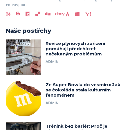
consequat.
Naše postřehy
Revize plynových zařízení
pomáhají předcházet
nečekaným problémům
ADMIN
Ze Super Bowlu do vesmíru: Jak
se čokoláda stala kulturním
fenoménem
ADMIN
Trénink bez bariér: Proč je