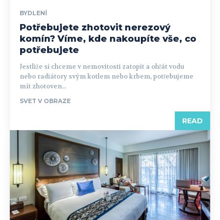
BYDLENÍ
Potřebujete zhotovit nerezový
komín? Víme, kde nakoupíte vše, co
potřebujete
Jestliže si chceme v nemovitosti zatopit a ohřát vodu
nebo radiátory svým kotlem nebo krbem, potřebujeme
mít zhotoven...
SVET V OBRAZE
READ