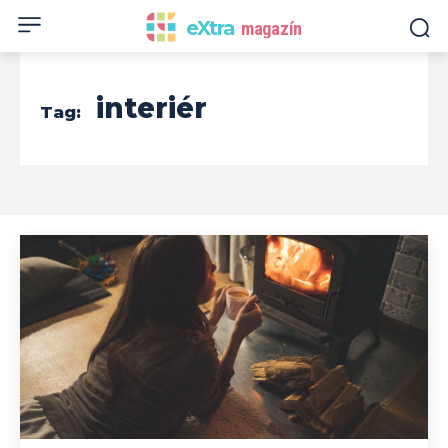
eXtra
magazín
interiér
Tag: