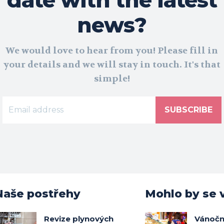
news?
We would love to hear from you! Please fill in
your details and we will stay in touch. It's that
simple!
SUBSCRIBE
Naše postřehy
Mohlo by se v
Revize plynových
Vánočn