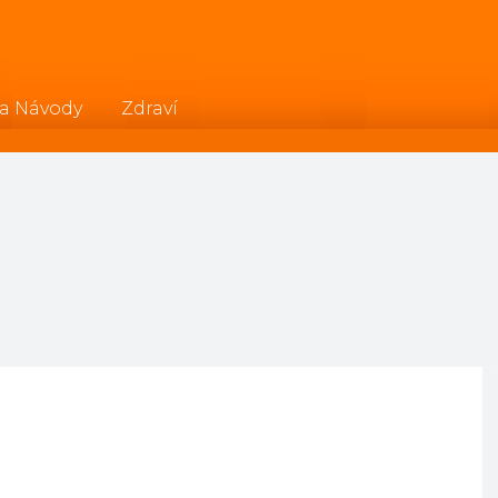
 a Návody
Zdraví