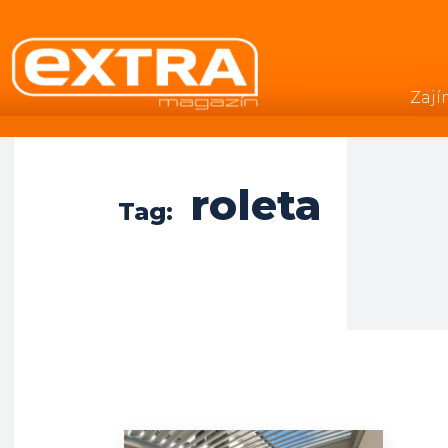
Zají
.
roleta
Tag: