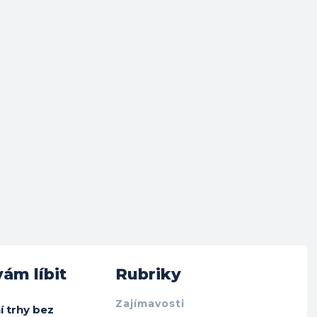
ám líbit
Rubriky
Zajímavosti
í trhy bez