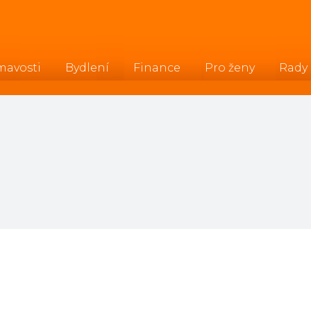
mavosti
Bydlení
Finance
Pro ženy
Rady