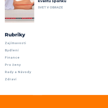
kvalitu spánku
SVET V OBRAZE
Rubriky
Zajímavosti
Bydlení
Finance
Pro ženy
Rady a Návody
Zdraví