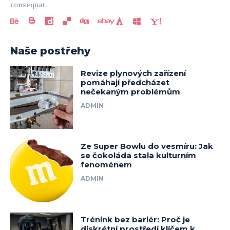
consequat.
Naše postřehy
Revize plynových zařízení
pomáhají předcházet
nečekaným problémům
ADMIN
Ze Super Bowlu do vesmíru: Jak
se čokoláda stala kulturním
fenoménem
ADMIN
Trénink bez bariér: Proč je
diskrétní prostředí klíčem k