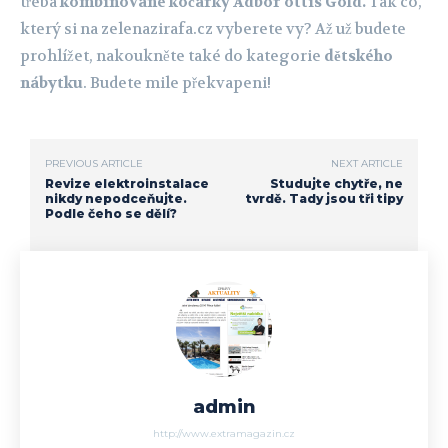
třeba
kombinované kočárky Adbor ottis Gold.
Tak co,
který si na zelenazirafa.cz vyberete vy? Až už budete
prohlížet, nakoukněte také do kategorie
dětského
nábytku
. Budete mile překvapeni!
PREVIOUS ARTICLE
NEXT ARTICLE
Revize elektroinstalace
Studujte chytře, ne
nikdy nepodceňujte.
tvrdě. Tady jsou tři tipy
Podle čeho se dělí?
admin
http://www.extramagazin.cz