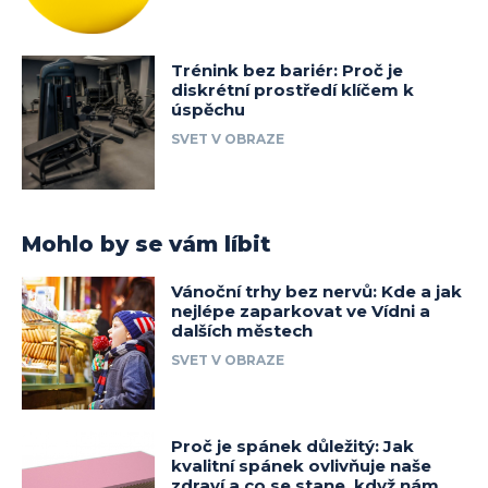
Trénink bez bariér: Proč je
diskrétní prostředí klíčem k
úspěchu
SVET V OBRAZE
Mohlo by se vám líbit
Vánoční trhy bez nervů: Kde a jak
nejlépe zaparkovat ve Vídni a
dalších městech
SVET V OBRAZE
Proč je spánek důležitý: Jak
kvalitní spánek ovlivňuje naše
zdraví a co se stane, když nám