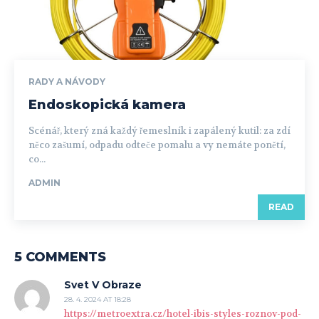
RADY A NÁVODY
Endoskopická kamera
Scénář, který zná každý řemeslník i zapálený kutil: za zdí
něco zašumí, odpadu odteče pomalu a vy nemáte ponětí,
co...
ADMIN
READ
5 COMMENTS
Svet V Obraze
28. 4. 2024 AT 18:28
https://metroextra.cz/hotel-ibis-styles-roznov-pod-