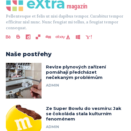
eXtra
magazín
Pellentesque et felis ut nisi dapibus tempor. Curabitur tempor
efficitur nisl nunc. Nunc feugiat mi tellus, a feugiat tempor
consequat.
Naše postřehy
Revize plynových zařízení
pomáhají předcházet
nečekaným problémům
ADMIN
Ze Super Bowlu do vesmíru: Jak
se čokoláda stala kulturním
fenoménem
ADMIN