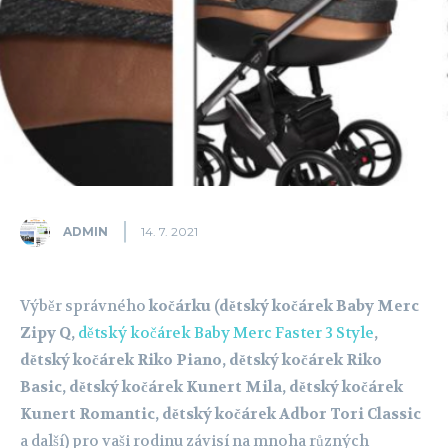
ADMIN
14. 7. 2021
Výběr správného
kočárku (dětský kočárek Baby Merc
Zipy Q,
dětský kočárek Baby Merc Faster 3 Style
,
dětský kočárek Riko Piano, dětský kočárek Riko
Basic, dětský kočárek Kunert Mila, dětský kočárek
Kunert Romantic, dětský kočárek Adbor Tori Classic
a další) pro vaši rodinu závisí na mnoha různých