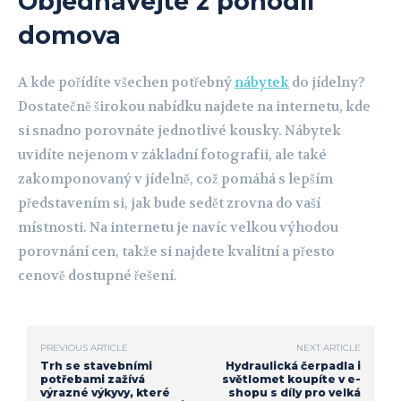
Objednávejte z pohodlí
domova
A kde pořídíte všechen potřebný
nábytek
do jídelny?
Dostatečně širokou nabídku najdete na internetu, kde
si snadno porovnáte jednotlivé kousky. Nábytek
uvidíte nejenom v základní fotografii, ale také
zakomponovaný v jídelně, což pomáhá s lepším
představením si, jak bude sedět zrovna do vaší
místnosti. Na internetu je navíc velkou výhodou
porovnání cen, takže si najdete kvalitní a přesto
cenově dostupné řešení.
PREVIOUS ARTICLE
NEXT ARTICLE
Trh se stavebními
Hydraulická čerpadla i
potřebami zažívá
světlomet koupíte v e-
výrazné výkyvy, které
shopu s díly pro velká