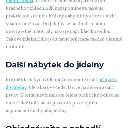
jídelní křesla
. V rámci snadné údržby a uchování
krásného vzhledu židlí nezapomínejte také na
praktickou stránku. Krásný nábytek by se totiž měl i
snadno udržovat. Do jídelny se tak hodí snadno
omyvatelné materiály, jako je například koženka.
Takové jídelní židle jsou navíc příjemně měkké a jemné
na dotek.
Další nábytek do jídelny
Kromě klasických židlí možná oceníte i další
nábytek
do jídelny
. Jde o barové židle, lavice na sezení a další
prvky. K tomu navíc můžete přidat praktické police na
víno či další odkládací prostory pro zlepšení
uspořádání kuchyně a jídelny.