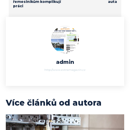
řemeslníkům komplikují
auta
práci
admin
http://www.extramagazin.cz
Více článků od autora