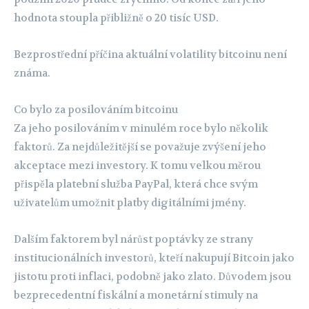
hodnota stoupla přibližně o 20 tisíc USD.
Bezprostřední příčina aktuální volatility bitcoinu není
známa.
Co bylo za posilováním bitcoinu
Za jeho posilováním v minulém roce bylo několik
faktorů. Za nejdůležitější se považuje zvýšení jeho
akceptace mezi investory. K tomu velkou měrou
přispěla platební služba PayPal, která chce svým
uživatelům umožnit platby digitálními jmény.
Dalším faktorem byl nárůst poptávky ze strany
institucionálních investorů, kteří nakupují Bitcoin jako
jistotu proti inflaci, podobně jako zlato. Důvodem jsou
bezprecedentní fiskální a monetární stimuly na