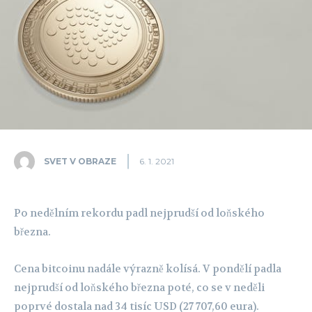
SVET V OBRAZE
6. 1. 2021
Po nedělním rekordu padl nejprudší od loňského
března.
Cena bitcoinu nadále výrazně kolísá. V pondělí padla
nejprudší od loňského března poté, co se v neděli
poprvé dostala nad 34 tisíc USD (27 707,60 eura).