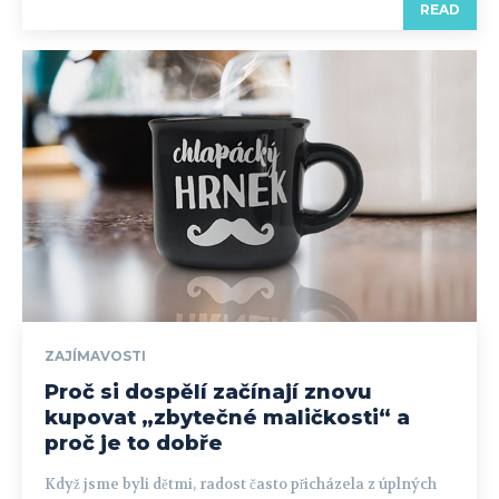
READ
ZAJÍMAVOSTI
Proč si dospělí začínají znovu
kupovat „zbytečné maličkosti“ a
proč je to dobře
Když jsme byli dětmi, radost často přicházela z úplných