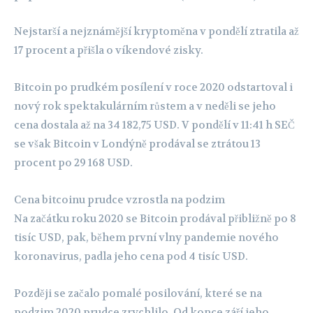
Nejstarší a nejznámější kryptoměna v pondělí ztratila až
17 procent a přišla o víkendové zisky.
Bitcoin po prudkém posílení v roce 2020 odstartoval i
nový rok spektakulárním růstem a v neděli se jeho
cena dostala až na 34 182,75 USD. V pondělí v 11:41 h SEČ
se však Bitcoin v Londýně prodával se ztrátou 13
procent po 29 168 USD.
Cena bitcoinu prudce vzrostla na podzim
Na začátku roku 2020 se Bitcoin prodával přibližně po 8
tisíc USD, pak, během první vlny pandemie nového
koronavirus, padla jeho cena pod 4 tisíc USD.
Později se začalo pomalé posilování, které se na
podzim 2020 prudce zrychlilo. Od konce září jeho