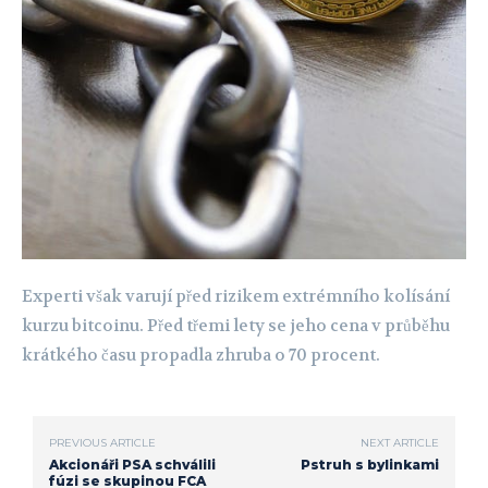
Experti však varují před rizikem extrémního kolísání
kurzu bitcoinu. Před třemi lety se jeho cena v průběhu
krátkého času propadla zhruba o 70 procent.
PREVIOUS ARTICLE
NEXT ARTICLE
Akcionáři PSA schválili
Pstruh s bylinkami
fúzi se skupinou FCA