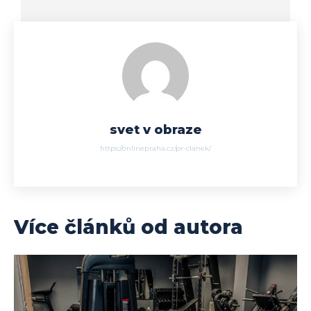
svet v obraze
https://onlinepraha.cz/pr-clanek/
Více článků od autora