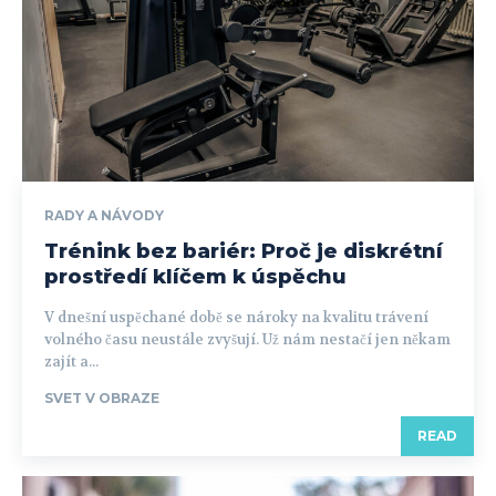
RADY A NÁVODY
Trénink bez bariér: Proč je diskrétní
prostředí klíčem k úspěchu
V dnešní uspěchané době se nároky na kvalitu trávení
volného času neustále zvyšují. Už nám nestačí jen někam
zajít a...
SVET V OBRAZE
READ