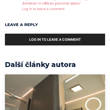
dovolene-ci-sdilene-pracovni-misto/
Log in to leave a comment
LEAVE A REPLY
LOG IN TO LEAVE A COMMENT
Další články autora