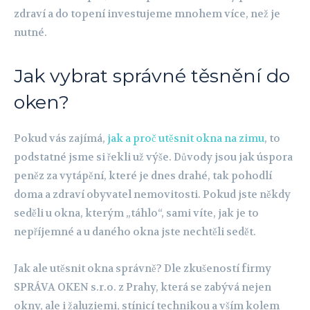
zdraví a do topení investujeme mnohem více, než je
nutné.
Jak vybrat správné těsnění do
oken?
Pokud vás zajímá,
jak a proč utěsnit okna na zimu
, to
podstatné jsme si řekli už výše. Důvody jsou jak úspora
peněz za vytápění, které je dnes drahé, tak pohodlí
doma a zdraví obyvatel nemovitosti. Pokud jste někdy
seděli u okna, kterým „táhlo“, sami víte, jak je to
nepříjemné a u daného okna jste nechtěli sedět.
Jak ale utěsnit okna správně? Dle zkušeností firmy
SPRÁVA OKEN s.r.o. z Prahy, která se zabývá nejen
okny, ale i žaluziemi, stínicí technikou a vším kolem