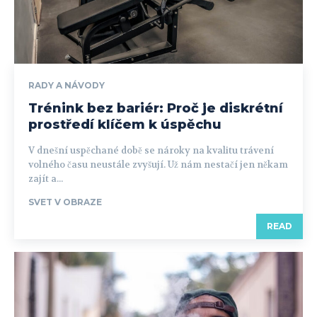
RADY A NÁVODY
Trénink bez bariér: Proč je diskrétní
prostředí klíčem k úspěchu
V dnešní uspěchané době se nároky na kvalitu trávení
volného času neustále zvyšují. Už nám nestačí jen někam
zajít a...
SVET V OBRAZE
READ