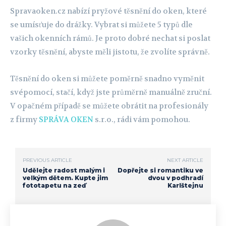
Spravaoken.cz nabízí pryžové těsnění do oken, které
se umísťuje do drážky. Vybrat si můžete 5 typů dle
vašich okenních rámů. Je proto dobré nechat si poslat
vzorky těsnění, abyste měli jistotu, že zvolíte správně.
Těsnění do oken si můžete poměrně snadno vyměnit
svépomocí, stačí, když jste průměrně manuálně zruční.
V opačném případě se můžete obrátit na profesionály
z firmy
SPRÁVA OKEN
s.r.o., rádi vám pomohou.
PREVIOUS ARTICLE
NEXT ARTICLE
Udělejte radost malým i
Dopřejte si romantiku ve
velkým dětem. Kupte jim
dvou v podhradí
fototapetu na zeď
Karlštejnu