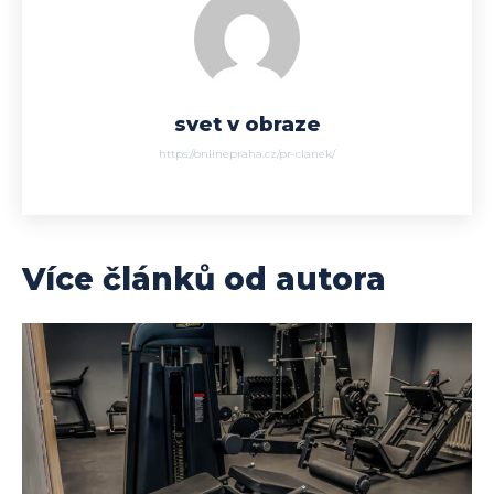
svet v obraze
https://onlinepraha.cz/pr-clanek/
Více článků od autora