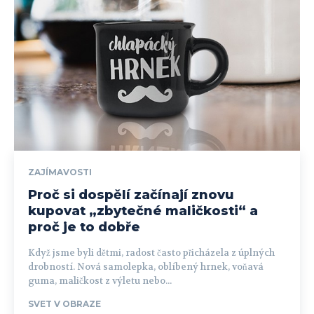
ZAJÍMAVOSTI
Proč si dospělí začínají znovu
kupovat „zbytečné maličkosti“ a
proč je to dobře
Když jsme byli dětmi, radost často přicházela z úplných
drobností. Nová samolepka, oblíbený hrnek, voňavá
guma, maličkost z výletu nebo...
SVET V OBRAZE