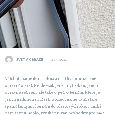
SVET V OBRAZE
21. 11. 2023
Všichni máme doma okna a měli bychom se o ně
správně starat. Nejde však jen o mytí oken, jejich
správné seřízení, ale také o péči o těsnění, které je
jejich nedílnou součástí. Pokud máme totiž staré,
špatně fungující těsnění do plastových oken, uniká
nám zevnitř teplo, vzniká průvan nevhodný pro naše