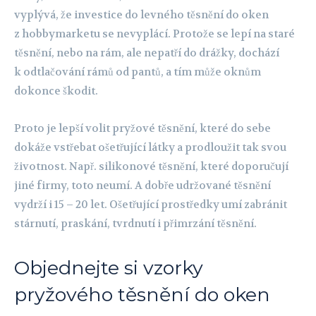
vyplývá, že investice do levného těsnění do oken
z hobbymarketu se nevyplácí. Protože se lepí na staré
těsnění, nebo na rám, ale nepatří do drážky, dochází
k odtlačování rámů od pantů, a tím může oknům
dokonce škodit.
Proto je lepší volit pryžové těsnění, které do sebe
dokáže vstřebat ošetřující látky a prodloužit tak svou
životnost. Např. silikonové těsnění, které doporučují
jiné firmy, toto neumí. A dobře udržované těsnění
vydrží i 15 – 20 let. Ošetřující prostředky umí zabránit
stárnutí, praskání, tvrdnutí i přimrzání těsnění.
Objednejte si vzorky
pryžového těsnění do oken