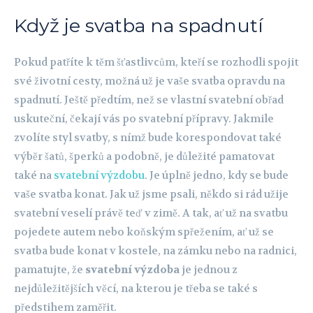
Když je svatba na spadnutí
Pokud patříte k těm šťastlivcům, kteří se rozhodli spojit
své životní cesty, možná už je vaše svatba opravdu na
spadnutí. Ještě předtím, než se vlastní svatební obřad
uskuteční, čekají vás po svatební přípravy. Jakmile
zvolíte styl svatby, s nímž bude korespondovat také
výběr šatů, šperků a podobně, je důležité pamatovat
také na
svatební výzdobu
. Je úplně jedno, kdy se bude
vaše svatba konat. Jak už jsme psali, někdo si rád užije
svatební veselí právě teď v zimě. A tak, ať už na svatbu
pojedete autem nebo koňským spřežením, ať už se
svatba bude konat v kostele, na zámku nebo na radnici,
pamatujte, že
svatební výzdoba
je jednou z
nejdůležitějších věcí, na kterou je třeba se také s
předstihem zaměřit.