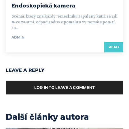
Endoskopická kamera
Scénář, který zná každý řemeslník i zapálený kutil: za zdí
něco zašumí, odpadu odteče pomalu a vy nemáte ponětí,
co...
ADMIN
READ
LEAVE A REPLY
LOG IN TO LEAVE A COMMENT
Další články autora