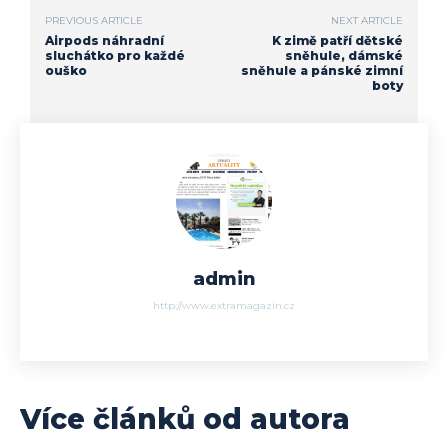
PREVIOUS ARTICLE
NEXT ARTICLE
Airpods náhradní
K zimě patří dětské
sluchátko pro každé
sněhule, dámské
ouško
sněhule a pánské zimní
boty
admin
http://www.extramagazin.cz
Více článků od autora