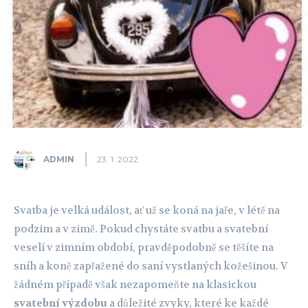
ADMIN
23. 1. 2022
Svatba je velká událost, ať už se koná na jaře, v létě na
podzim a v zimě. Pokud chystáte svatbu a svatební
veselí v zimním období, pravděpodobně se těšíte na
sníh a koně zapřažené do saní vystlaných kožešinou. V
žádném případě však nezapomeňte na klasickou
svatební výzdobu
a důležité zvyky, které ke každé