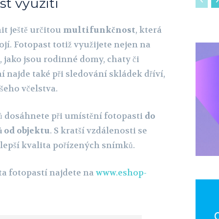
t využití
it ještě určitou
multifunkčnost
, která
ojí. Fotopast totiž využijete nejen na
 jako jsou rodinné domy, chaty či
í najde také při sledování skládek dříví,
šeho včelstva.
 dosáhnete při umístění fotopasti
do
ů od objektu
. S kratší vzdálenosti se
 lepší kvalita pořízených snímků.
ta fotopastí najdete na
www.eshop-