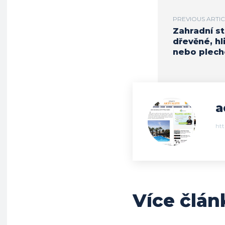
PREVIOUS ARTI
Zahradní st
dřevěné, hl
nebo plec
a
ht
Více člán