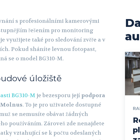
Da
ovnání s profesionálními kamerovými
stupnějším řešením pro monitoring
au
e využijete také pro sledování zvěře a v
ích. Pokud sháníte levnou fotopast,
dná se o model BG310-M.
udové úložiště
pasti BG310-M
je bezesporu její
podpora
ě Molnus
. To je pro uživatele dostupné
RA
emuž se nemusíte obávat žádných
R
jeho používáním. Zároveň zde nenajdete
p
atky vztahující se k počtu odeslaných
z