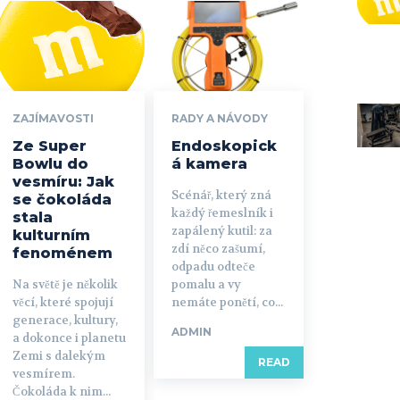
ZAJÍMAVOSTI
RADY A NÁVODY
Ze Super
Endoskopick
Bowlu do
á kamera
vesmíru: Jak
Scénář, který zná
se čokoláda
každý řemeslník i
stala
zapálený kutil: za
kulturním
zdí něco zašumí,
fenoménem
odpadu odteče
Na světě je několik
pomalu a vy
věcí, které spojují
nemáte ponětí, co...
generace, kultury,
ADMIN
a dokonce i planetu
Zemi s dalekým
READ
vesmírem.
Čokoláda k nim...