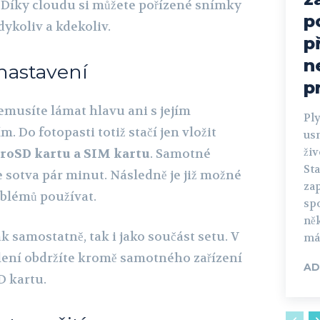
. Díky cloudu si můžete pořízené snímky
p
dykoliv a kdekoliv.
p
n
nastavení
p
nemusíte lámat hlavu ani s jejím
Pl
. Do fotopasti totiž stačí jen vložit
us
živ
croSD kartu a SIM kartu
. Samotné
St
 sotva pár minut. Následně je již možné
za
oblémů používat.
sp
ně
ak samostatně, tak i jako součást setu. V
mám
lení obdržíte kromě samotného zařízení
AD
D kartu.