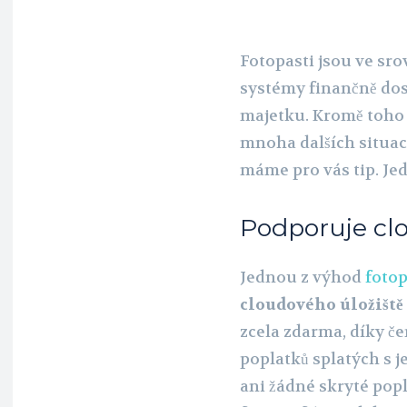
Fotopasti jsou ve sr
systémy finančně do
majetku. Kromě toho j
mnoha dalších situac
máme pro vás tip. Je
Podporuje clo
Jednou z výhod
foto
cloudového úložišt
zcela zdarma, díky č
poplatků splatých s 
ani žádné skryté popl