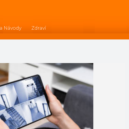
 a Návody
Zdraví