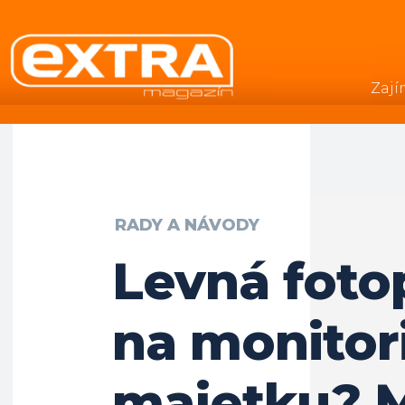
Zají
.
RADY A NÁVODY
Levná foto
na monitor
majetku?