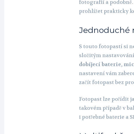
fotografií a podobně
prohlížet prakticky k
Jednoduché 
S touto fotopastí si 
složitým nastavováním
dobíjecí baterie, mi
nastavení vám zabere
začít fotopast bez pr
Fotopast lze pořídit j
takovém případě v ba
i potřebné baterie a S