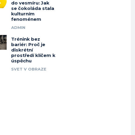
do vesmíru: Jak
se čokoláda stala
kulturním
fenoménem
ADMIN
Trénink bez
bariér: Proč je
diskrétní
prostředí klíčem k
úspěchu
SVET V OBRAZE