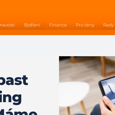
mavosti
Bydlení
Finance
Pro ženy
Rady
past
ing
 Máme