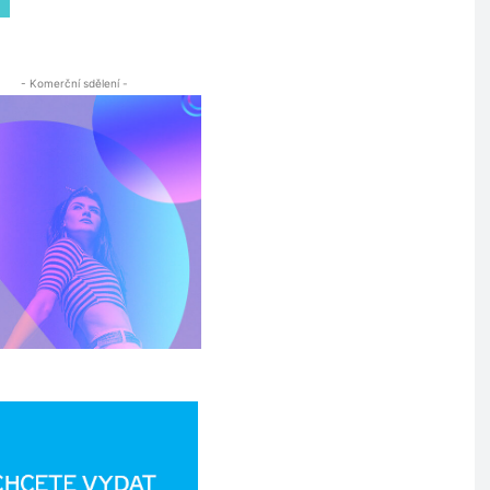
- Komerční sdělení -