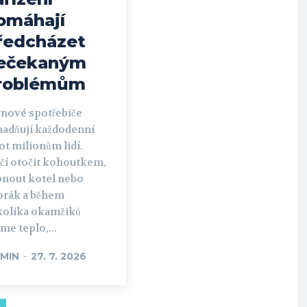
omáhají
ředcházet
ečekaným
roblémům
ynové spotřebiče
nadňují každodenní
ot milionům lidí.
ačí otočit kohoutkem,
pnout kotel nebo
orák a během
kolika okamžiků
e teplo,...
MIN
-
27. 7. 2026