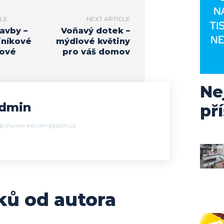
CLE
NEXT ARTICLE
avby –
Voňavý dotek –
iníkové
mýdlové květiny
hové
pro váš domov
Ne
dmin
př
tp://www.extramagazin.cz
ků od autora