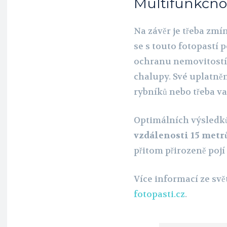
Multifunkčnos
Na závěr je třeba zmín
se s touto fotopastí p
ochranu nemovitostí,
chalupy. Své uplatněn
rybníků nebo třeba va
Optimálních výsledků
vzdálenosti 15 metr
přitom přirozeně pojí
Více informací ze svě
fotopasti.cz
.