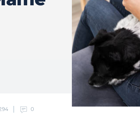
294
0