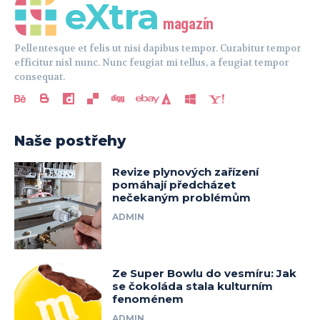
eXtra
magazín
Pellentesque et felis ut nisi dapibus tempor. Curabitur tempor
efficitur nisl nunc. Nunc feugiat mi tellus, a feugiat tempor
consequat.
Naše postřehy
Revize plynových zařízení
pomáhají předcházet
nečekaným problémům
ADMIN
Ze Super Bowlu do vesmíru: Jak
se čokoláda stala kulturním
fenoménem
ADMIN