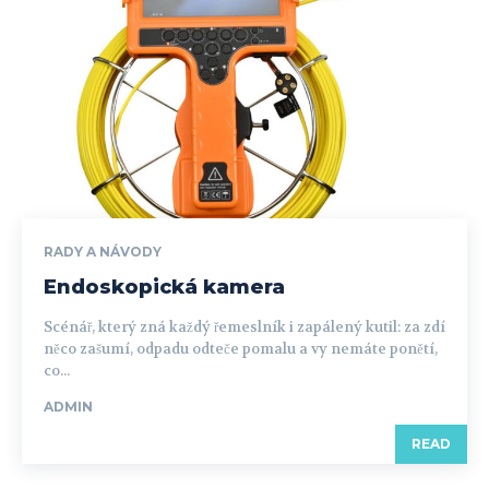
RADY A NÁVODY
Endoskopická kamera
Scénář, který zná každý řemeslník i zapálený kutil: za zdí
něco zašumí, odpadu odteče pomalu a vy nemáte ponětí,
co...
ADMIN
READ