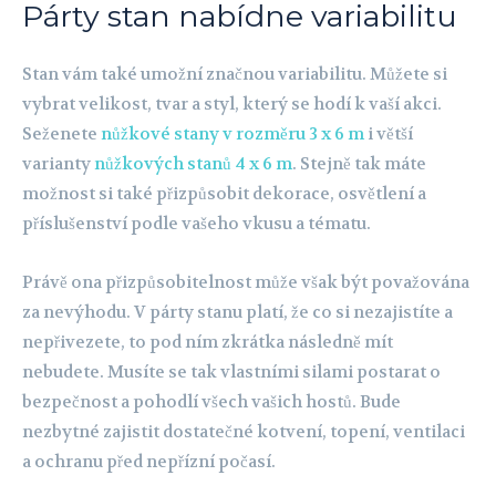
Párty stan nabídne variabilitu
Stan vám také umožní značnou variabilitu. Můžete si
vybrat velikost, tvar a styl, který se hodí k vaší akci.
Seženete
nůžkové stany v rozměru 3 x 6 m
i větší
varianty
nůžkových stanů 4 x 6 m
. Stejně tak máte
možnost si také přizpůsobit dekorace, osvětlení a
příslušenství podle vašeho vkusu a tématu.
Právě ona přizpůsobitelnost může však být považována
za nevýhodu. V párty stanu platí, že co si nezajistíte a
nepřivezete, to pod ním zkrátka následně mít
nebudete. Musíte se tak vlastními silami postarat o
bezpečnost a pohodlí všech vašich hostů. Bude
nezbytné zajistit dostatečné kotvení, topení, ventilaci
a ochranu před nepřízní počasí.