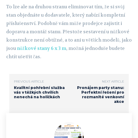
To lze ale na druhou stranu eliminovat tím, že si svůj
stan objednáte u dodavatele, který nabízí kompletní
příslušenství. Podobně vám může prodejce zajistit i
dopravu a montáž stanu. Přestože sestavení u nůžkové
konstrukce není obtížné, a to ani u větších modelů, jako
jsou
nůžkové stany 6 x 3 m
, možná jednoduše budete
chtít ušetřit čas.
PREVIOUS ARTICLE
NEXT ARTICLE
Kvalitní pohřební služba
Pronájem party stanu:
vás v těžkých chvílích
Perfektní řešení pro
nenechá na holičkách
rozmanité venkovní
akce