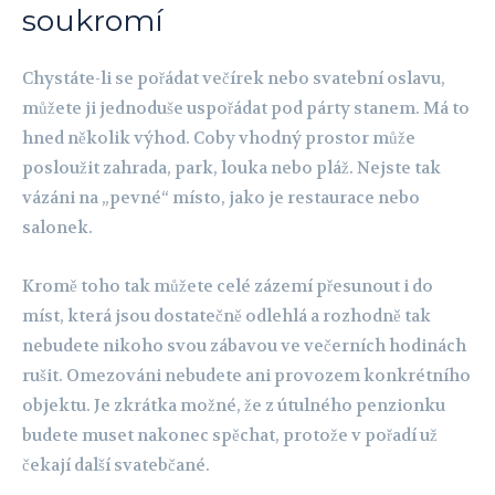
soukromí
Chystáte-li se pořádat večírek nebo svatební oslavu,
můžete ji jednoduše uspořádat pod párty stanem. Má to
hned několik výhod. Coby vhodný prostor může
posloužit zahrada, park, louka nebo pláž. Nejste tak
vázáni na „pevné“ místo, jako je restaurace nebo
salonek.
Kromě toho tak můžete celé zázemí přesunout i do
míst, která jsou dostatečně odlehlá a rozhodně tak
nebudete nikoho svou zábavou ve večerních hodinách
rušit. Omezováni nebudete ani provozem konkrétního
objektu. Je zkrátka možné, že z útulného penzionku
budete muset nakonec spěchat, protože v pořadí už
čekají další svatebčané.