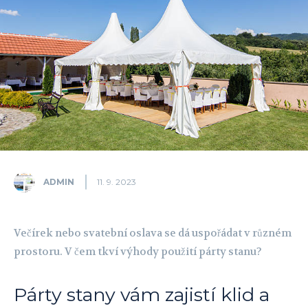
ADMIN
11. 9. 2023
Večírek nebo svatební oslava se dá uspořádat v různém
prostoru. V čem tkví výhody použití párty stanu?
Párty stany vám zajistí klid a