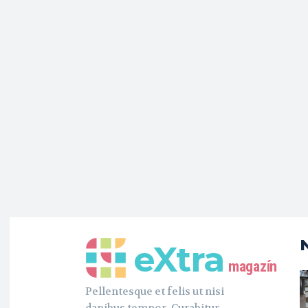
eXtra
magazín
Pellentesque et felis ut nisi
dapibus tempor. Curabitur