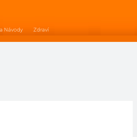
 a Návody
Zdraví