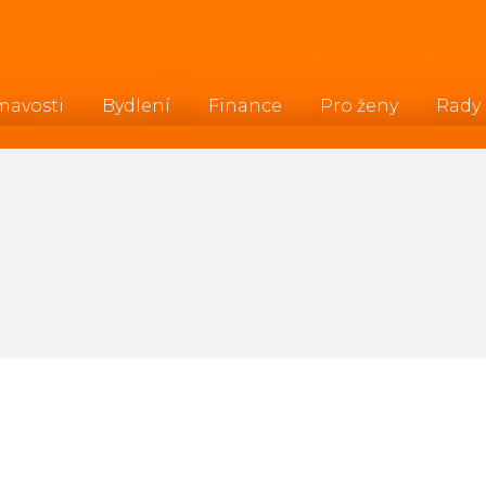
mavosti
Bydlení
Finance
Pro ženy
Rady