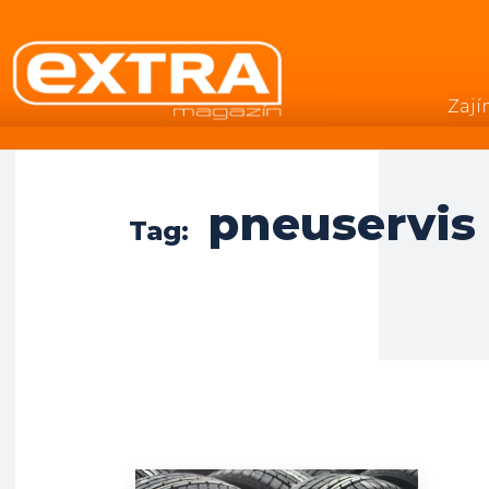
Zají
.
pneuservis
Tag: