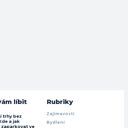
ám líbit
Rubriky
Zajímavosti
í trhy bez
Kde a jak
Bydlení
e zaparkovat ve