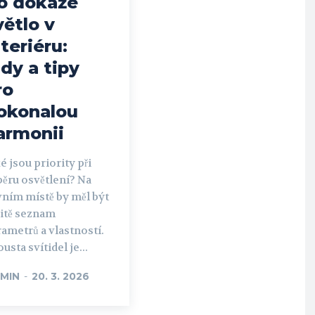
o dokáže
větlo v
nteriéru:
ady a tipy
ro
okonalou
armonii
é jsou priority při
ěru osvětlení? Na
vním místě by měl být
čitě seznam
ametrů a vlastností.
usta svítidel je...
MIN
-
20. 3. 2026