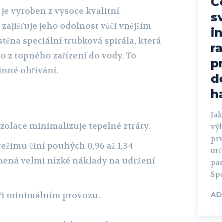
C
je vyroben z vysoce kvalitní
s
 zajišťuje jeho odolnost vůči vnějším
i
stěna speciální trubková spirála, která
r
lo z topného zařízení do vody. To
p
inné ohřívání.
d
h
Jak
izolace minimalizuje tepelné ztráty.
výb
pr
režimu činí pouhých 0,96 až 1,34
ur
ená velmi nízké náklady na udržení
par
Spo
při minimálním provozu.
AD