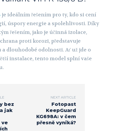
B
je ideálním řešením pro ty, kdo si cení
í, úspory energie a spolehlivosti. Díky
ým řešením, jako je účinná izolace,
ochrana proti korozi, představuje
 a dlouhodobé odolnosti. Ať už jde o
ší instalace, tento model splní vaše
u.
CLE
NEXT ARTICLE
hy bez
Fotopast
a jak
KeepGuard
KG698A: v čem
 ve
přesně vyniká?
ích