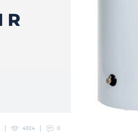
H R
4924
0