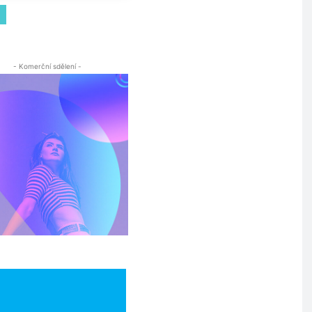
- Komerční sdělení -