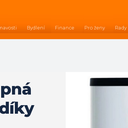
mavosti
Bydlení
Finance
Pro ženy
Rady
upná
 díky