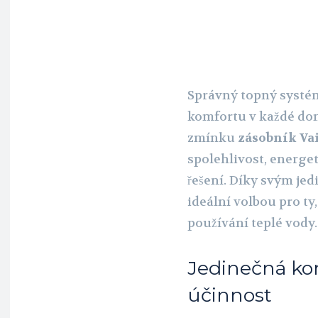
Správný topný systém
komfortu v každé dom
zmínku
zásobník Vai
spolehlivost, energe
řešení. Díky svým je
ideální volbou pro ty
používání teplé vody.
Jedinečná ko
účinnost