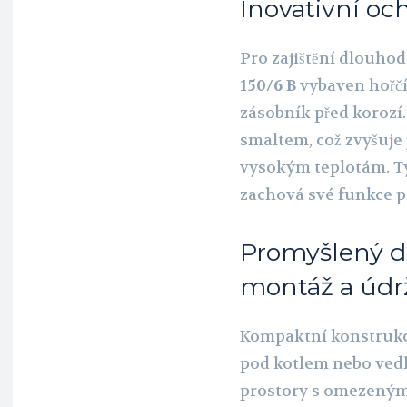
Inovativní och
Pro zajištění dlouhod
150/6 B
vybaven hořčí
zásobník před korozí
smaltem, což zvyšuje 
vysokým teplotám. Tyt
zachová své funkce p
Promyšlený d
montáž a úd
Kompaktní konstrukc
pod kotlem nebo vedle 
prostory s omezeným 