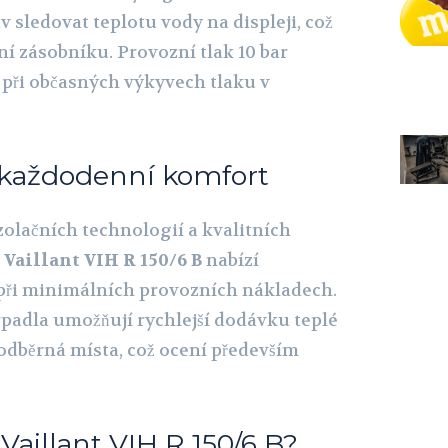
v sledovat teplotu vody na displeji, což
í zásobníku. Provozní tlak 10 bar
i při občasných výkyvech tlaku v
každodenní komfort
zolačních technologií a kvalitních
e
Vaillant VIH R 150/6 B
nabízí
ři minimálních provozních nákladech.
rpadla umožňují rychlejší dodávku teplé
 odběrná místa, což ocení především
 Vaillant VIH R 150/6 B?