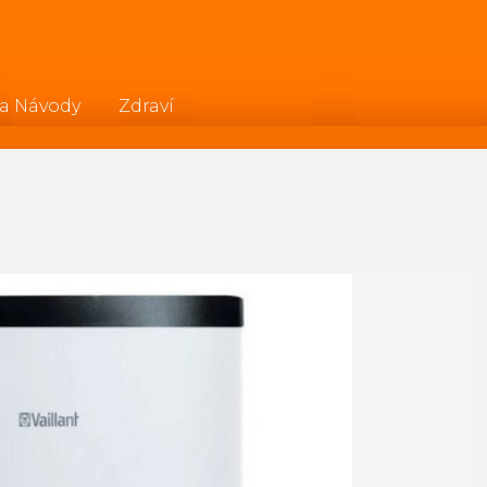
 a Návody
Zdraví