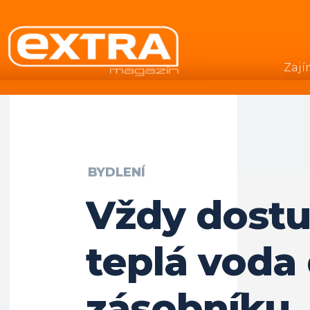
Zají
.
BYDLENÍ
Vždy dost
teplá voda
zásobníku