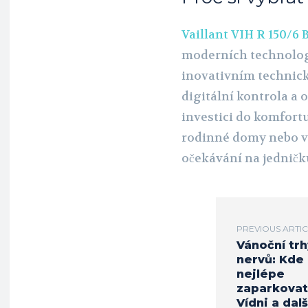
Vaillant VIH R 150/6 
moderních technologi
inovativním technick
digitální kontrola a 
investici do komfortu
rodinné domy nebo vět
očekávání na jedničk
PREVIOUS ARTI
Vánoční tr
nervů: Kde 
nejlépe
zaparkovat
Vídni a dalš