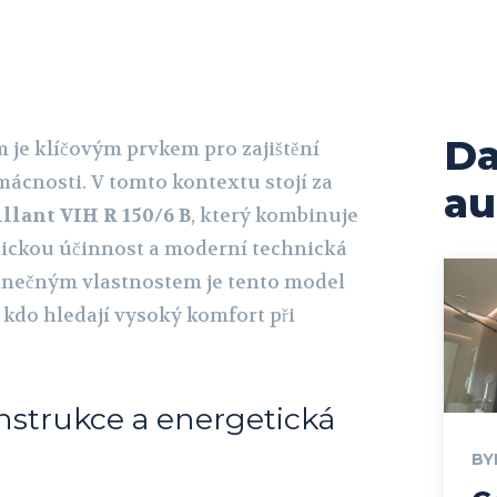
Da
 je klíčovým prvkem pro zajištění
ácnosti. V tomto kontextu stojí za
au
llant VIH R 150/6 B
, který kombinuje
tickou účinnost a moderní technická
dinečným vlastnostem je tento model
, kdo hledají vysoký komfort při
nstrukce a energetická
BY