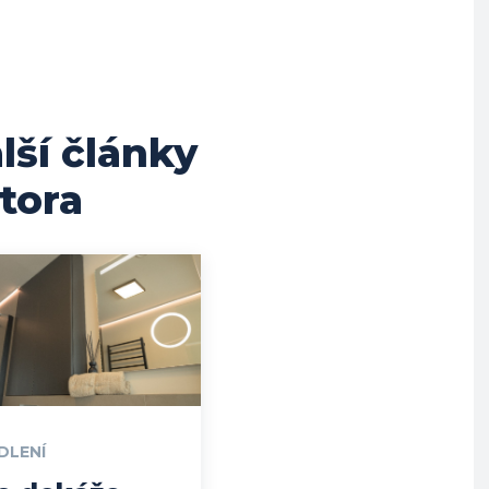
lší články
tora
DLENÍ