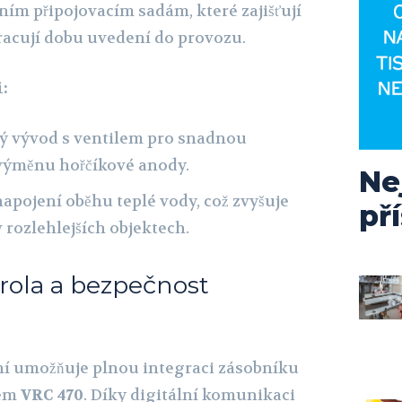
ím připojovacím sadám, které zajišťují
kracují dobu uvedení do provozu.
:
ý vývod s ventilem pro snadnou
 výměnu hořčíkové anody.
Ne
napojení oběhu teplé vody, což zvyšuje
př
 rozlehlejších objektech.
trola a bezpečnost
ní umožňuje plnou integraci zásobníku
rem
VRC 470
. Díky digitální komunikaci