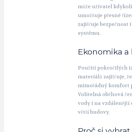
může uživatel kdykoli
umožňuje přesné řízen
zajišťuje bezpečnost 
systému.
Ekonomika a 
Použití pokročilých i
materiálů zajišťuje, ž
mimořádný komfort p
Volitelná oběhová če
vody i na vzdálenější
větší budovy.
Proč si vybrat