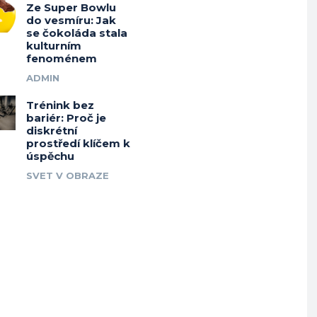
Ze Super Bowlu
do vesmíru: Jak
se čokoláda stala
kulturním
fenoménem
ADMIN
Trénink bez
bariér: Proč je
diskrétní
prostředí klíčem k
úspěchu
SVET V OBRAZE