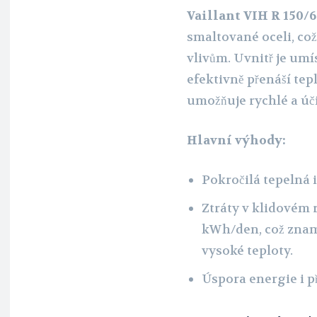
Vaillant VIH R 150/6
smaltované oceli, což
vlivům. Uvnitř je umí
efektivně přenáší tep
umožňuje rychlé a úč
Hlavní výhody:
Pokročilá tepelná 
Ztráty v klidovém 
kWh/den, což znam
vysoké teploty.
Úspora energie i 