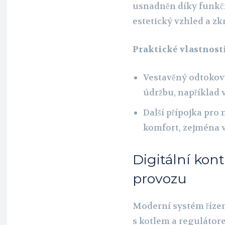
usnadněn díky funkčn
estetický vzhled a z
Praktické vlastnosti
Vestavěný odtokov
údržbu, například
Další přípojka pro 
komfort, zejména v
Digitální kon
provozu
Moderní systém říze
s kotlem a reguláto