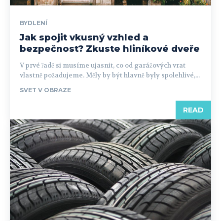
BYDLENÍ
Jak spojit vkusný vzhled a
bezpečnost? Zkuste hliníkové dveře
V prvé řadě si musíme ujasnit, co od garážových vrat
vlastně požadujeme. Měly by být hlavně byly spolehlivé,...
SVET V OBRAZE
READ