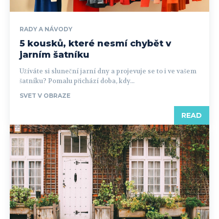
RADY A NÁVODY
5 kousků, které nesmí chybět v
jarním šatníku
Užíváte si sluneční jarní dny a projevuje se to i ve vašem
šatníku? Pomalu přichází doba, kdy...
SVET V OBRAZE
READ