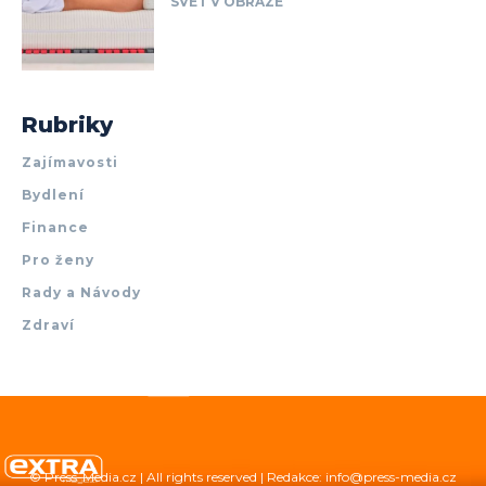
SVET V OBRAZE
Rubriky
Zajímavosti
Bydlení
Finance
Pro ženy
Rady a Návody
Zdraví
© Press-Media.cz | All rights reserved | Redakce: info@press-media.cz