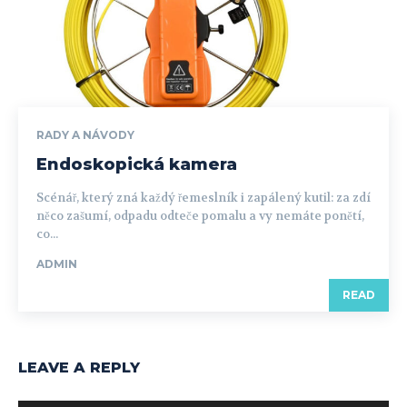
RADY A NÁVODY
Endoskopická kamera
Scénář, který zná každý řemeslník i zapálený kutil: za zdí
něco zašumí, odpadu odteče pomalu a vy nemáte ponětí,
co...
ADMIN
READ
LEAVE A REPLY