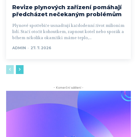
Revize plynových zařízení pomáhají
předcházet nečekaným problémům
Plynové spotřebiče usnadňují každodenní život milionům
lidí. Stačí otočit kohoutkem, zapnout kotel nebo sporák a
během několika okamžiků máme teplo,...
ADMIN
-
27. 7. 2026
- Komerční sdělení -