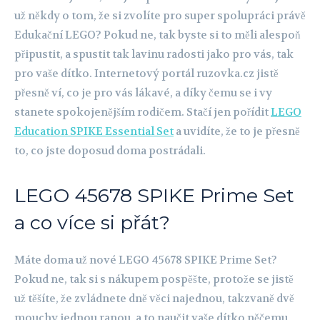
už někdy o tom, že si zvolíte pro super spolupráci právě
Edukační LEGO? Pokud ne, tak byste si to měli alespoň
připustit, a spustit tak lavinu radosti jako pro vás, tak
pro vaše dítko. Internetový portál ruzovka.cz jistě
přesně ví, co je pro vás lákavé, a díky čemu se i vy
stanete spokojenějším rodičem. Stačí jen pořídit
LEGO
Education SPIKE Essential Set
a uvidíte, že to je přesně
to, co jste doposud doma postrádali.
LEGO 45678 SPIKE Prime Set
a co více si přát?
Máte doma už nové LEGO 45678 SPIKE Prime Set?
Pokud ne, tak si s nákupem pospěšte, protože se jistě
už těšíte, že zvládnete dně věci najednou, takzvaně dvě
mouchy jednou ranou, a to naučit vaše dítko něčemu