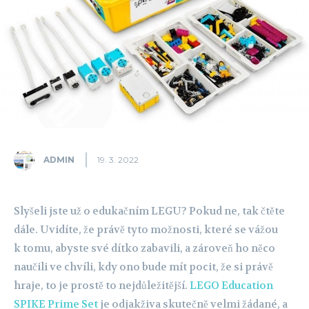
ADMIN
19. 3. 2022
Slyšeli jste už o edukačním LEGU? Pokud ne, tak čtěte
dále. Uvidíte, že právě tyto možnosti, které se vážou
k tomu, abyste své dítko zabavili, a zároveň ho něco
naučili ve chvíli, kdy ono bude mít pocit, že si právě
hraje, to je prostě to nejdůležitější.
LEGO Education
SPIKE Prime Set
je odjakživa skutečně velmi žádané, a