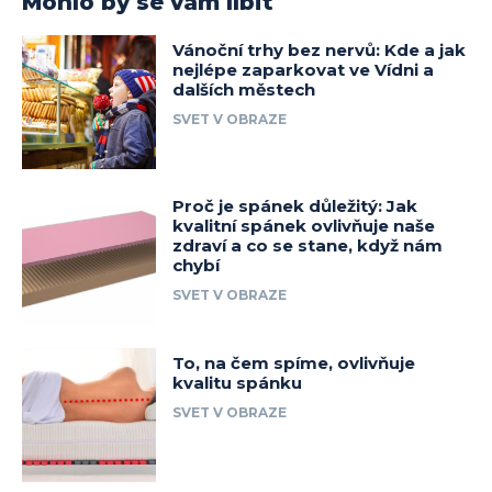
Mohlo by se vám líbit
Vánoční trhy bez nervů: Kde a jak
nejlépe zaparkovat ve Vídni a
dalších městech
SVET V OBRAZE
Proč je spánek důležitý: Jak
kvalitní spánek ovlivňuje naše
zdraví a co se stane, když nám
chybí
SVET V OBRAZE
To, na čem spíme, ovlivňuje
kvalitu spánku
SVET V OBRAZE