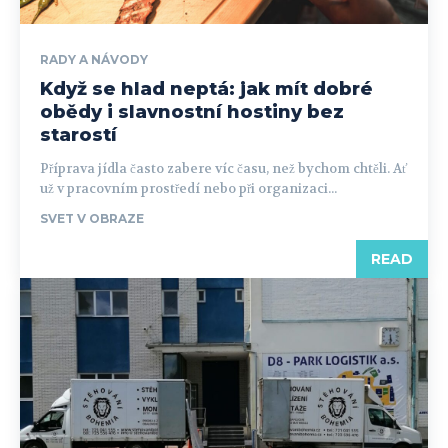
RADY A NÁVODY
Když se hlad neptá: jak mít dobré
obědy i slavnostní hostiny bez
starostí
Příprava jídla často zabere víc času, než bychom chtěli. Ať
už v pracovním prostředí nebo při organizaci...
SVET V OBRAZE
READ