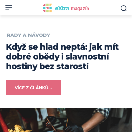
eXtra
magazín
RADY A NÁVODY
Když se hlad neptá: jak mít
dobré obědy i slavnostní
hostiny bez starostí
VÍCE Z ČLÁNKŮ...