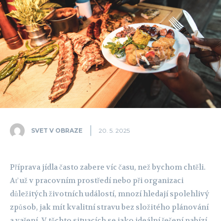
SVET V OBRAZE
20. 5. 2025
Příprava jídla často zabere víc času, než bychom chtěli.
Ať už v pracovním prostředí nebo při organizaci
důležitých životních událostí, mnozí hledají spolehlivý
způsob, jak mít kvalitní stravu bez složitého plánování
a vaření. V těchto situacích se jako ideální řešení nabízí