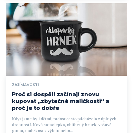
ZAJÍMAVOSTI
Proč si dospělí začínají znovu
kupovat „zbytečné maličkosti“ a
proč je to dobře
Když jsme byli dětmi, radost často přicházela z úplných
drobností. Nová samolepka, oblíbený hrnek, voňavá
guma, maličkost z výletu nebo...