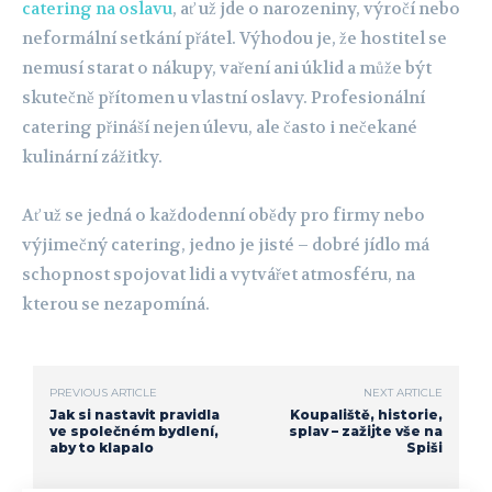
catering na oslavu
, ať už jde o narozeniny, výročí nebo
neformální setkání přátel. Výhodou je, že hostitel se
nemusí starat o nákupy, vaření ani úklid a může být
skutečně přítomen u vlastní oslavy. Profesionální
catering přináší nejen úlevu, ale často i nečekané
kulinární zážitky.
Ať už se jedná o každodenní obědy pro firmy nebo
výjimečný catering, jedno je jisté – dobré jídlo má
schopnost spojovat lidi a vytvářet atmosféru, na
kterou se nezapomíná.
PREVIOUS ARTICLE
NEXT ARTICLE
Jak si nastavit pravidla
Koupaliště, historie,
ve společném bydlení,
splav – zažijte vše na
aby to klapalo
Spiši