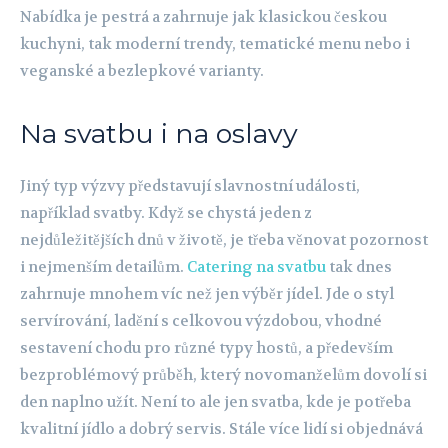
Nabídka je pestrá a zahrnuje jak klasickou českou
kuchyni, tak moderní trendy, tematické menu nebo i
veganské a bezlepkové varianty.
Na svatbu i na oslavy
Jiný typ výzvy představují slavnostní události,
například svatby. Když se chystá jeden z
nejdůležitějších dnů v životě, je třeba věnovat pozornost
i nejmenším detailům.
Catering na svatbu
tak dnes
zahrnuje mnohem víc než jen výběr jídel. Jde o styl
servírování, ladění s celkovou výzdobou, vhodné
sestavení chodu pro různé typy hostů, a především
bezproblémový průběh, který novomanželům dovolí si
den naplno užít. Není to ale jen svatba, kde je potřeba
kvalitní jídlo a dobrý servis. Stále více lidí si objednává