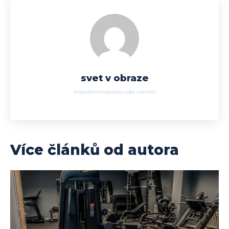
svet v obraze
https://onlinepraha.cz/pr-clanek/
Více článků od autora