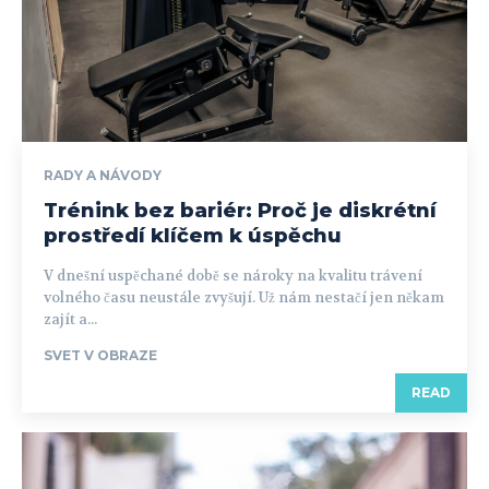
RADY A NÁVODY
Trénink bez bariér: Proč je diskrétní
prostředí klíčem k úspěchu
V dnešní uspěchané době se nároky na kvalitu trávení
volného času neustále zvyšují. Už nám nestačí jen někam
zajít a...
SVET V OBRAZE
READ