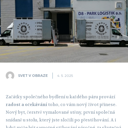
SVET V OBRAZE
4. 5. 2025
Začátky společného bydlení u každého páru provází
radost a očekávání
toho, co vám nový život přinese.
Nový byt, čerstvě vymalované stěny, první společná
snídaně u stolu, který jste složili po přestěhování. A i
když může být samotné stěhování náročné, ta skutečná