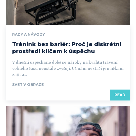
RADY A NÁVODY
Trénink bez bariér: Proč je diskrétní
prostředí klíčem k úspěchu
V dnešní uspěchané době se nároky na kvalitu trávení
volného času neustále zvyšují. Už nám nestačí jen někam
zajít a...
SVET V OBRAZE
READ