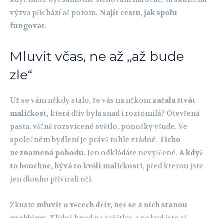
výzva přichází až potom.
Najít cestu, jak spolu
fungovat.
Mluvit včas, ne až „až bude
zle“
Už se vám někdy stalo, že vás na někom
začala štvát
maličkost
, která dřív byla snad i roztomilá? Otevřená
pasta, věčně rozsvícené světlo, ponožky všude. Ve
společném bydlení je právě tohle zrádné.
Ticho
neznamená pohodu.
Jen odkládáte nevyřčené.
A když
to bouchne, bývá to kvůli maličkosti
, před kterou jste
jen dlouho přivírali oči.
Zkuste
mluvit o věcech dřív, než se z nich stanou