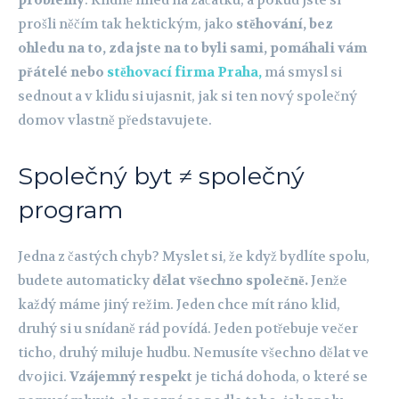
problémy
. Klidně hned na začátku, a pokud jste si
prošli něčím tak hektickým, jako
stěhování, bez
ohledu na to, zda jste na to byli sami, pomáhali vám
přátelé nebo
stěhovací firma Praha,
má smysl si
sednout a v klidu si ujasnit, jak si ten nový společný
domov vlastně představujete.
Společný byt ≠ společný
program
Jedna z častých chyb? Myslet si, že když bydlíte spolu,
budete automaticky
dělat všechno společně.
Jenže
každý máme jiný režim. Jeden chce mít ráno klid,
druhý si u snídaně rád povídá. Jeden potřebuje večer
ticho, druhý miluje hudbu. Nemusíte všechno dělat ve
dvojici.
Vzájemný respekt
je tichá dohoda, o které se