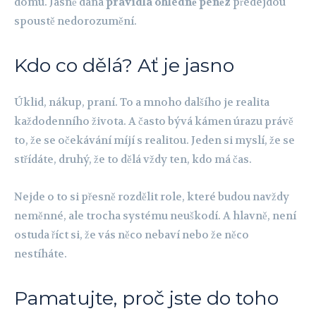
domu. Jasně daná
pravidla ohledně peněz
předejdou
spoustě nedorozumění.
Kdo co dělá? Ať je jasno
Úklid, nákup, praní. To a mnoho dalšího je realita
každodenního života. A často bývá kámen úrazu právě
to, že se očekávání míjí s realitou. Jeden si myslí, že se
střídáte, druhý, že to dělá vždy ten, kdo má čas.
Nejde o to si přesně rozdělit role, které budou navždy
neměnné, ale trocha systému neuškodí. A hlavně, není
ostuda říct si, že vás něco nebaví nebo že něco
nestíháte.
Pamatujte, proč jste do toho