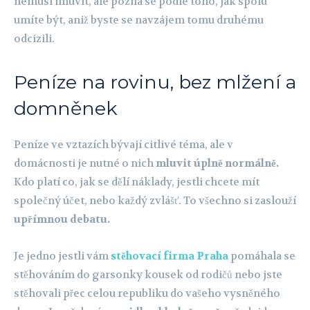
nemusí mluvit, ale pozná se podle toho, jak spolu
umíte být, aniž byste se navzájem tomu druhému
odcizili.
Peníze na rovinu, bez mlžení a
domněnek
Peníze ve vztazích bývají citlivé téma, ale v
domácnosti je nutné o nich
mluvit úplně normálně.
Kdo platí co, jak se dělí náklady, jestli chcete mít
společný účet, nebo každý zvlášť. To všechno si zaslouží
upřímnou debatu.
Je jedno jestli vám
stěhovací firma Praha
pomáhala se
stěhováním do garsonky kousek od rodičů nebo jste
stěhovali přec celou republiku do vašeho vysněného