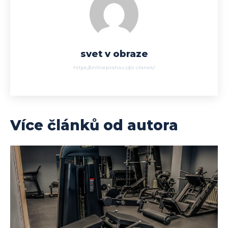
svet v obraze
https://onlinepraha.cz/pr-clanek/
Více článků od autora