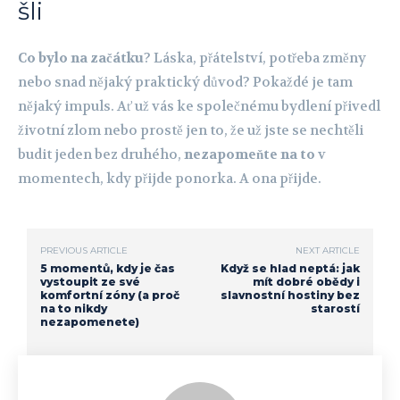
šli
Co bylo na začátku
? Láska, přátelství, potřeba změny
nebo snad nějaký praktický důvod? Pokaždé je tam
nějaký impuls. Ať už vás ke společnému bydlení přivedl
životní zlom nebo prostě jen to, že už jste se nechtěli
budit jeden bez druhého,
nezapomeňte na to
v
momentech, kdy přijde ponorka. A ona přijde.
PREVIOUS ARTICLE
NEXT ARTICLE
5 momentů, kdy je čas
Když se hlad neptá: jak
vystoupit ze své
mít dobré obědy i
komfortní zóny (a proč
slavnostní hostiny bez
na to nikdy
starostí
nezapomenete)