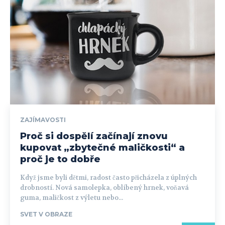
ZAJÍMAVOSTI
Proč si dospělí začínají znovu
kupovat „zbytečné maličkosti“ a
proč je to dobře
Když jsme byli dětmi, radost často přicházela z úplných
drobností. Nová samolepka, oblíbený hrnek, voňavá
guma, maličkost z výletu nebo...
SVET V OBRAZE