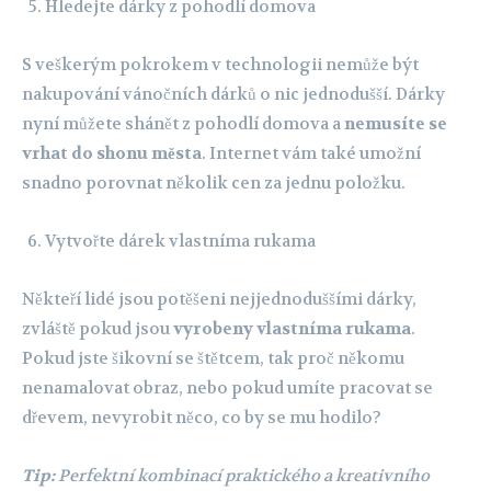
Hledejte dárky z pohodlí domova
S veškerým pokrokem v technologii nemůže být
nakupování vánočních dárků o nic jednodušší. Dárky
nyní můžete shánět z pohodlí domova a
nemusíte se
vrhat do shonu města
. Internet vám také umožní
snadno porovnat několik cen za jednu položku.
Vytvořte dárek vlastníma rukama
Někteří lidé jsou potěšeni nejjednoduššími dárky,
zvláště pokud jsou
vyrobeny vlastníma rukama
.
Pokud jste šikovní se štětcem, tak proč někomu
nenamalovat obraz, nebo pokud umíte pracovat se
dřevem, nevyrobit něco, co by se mu hodilo?
Tip:
Perfektní kombinací praktického a kreativního