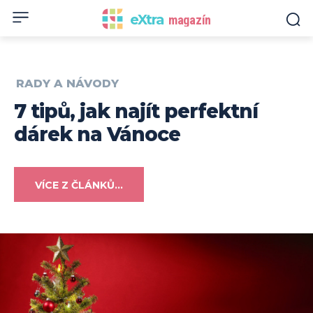
eXtra
magazín
RADY A NÁVODY
7 tipů, jak najít perfektní
dárek na Vánoce
VÍCE Z ČLÁNKŮ...