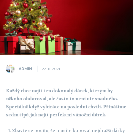
ADMIN
22. 11. 2021
Každý chce najít ten dokonalý dárek, kterým by
někoho obdaroval, ale často to není nic snadného.
Speciálně když vybíráte na poslední chvíli. Přinášíme
sedm tipů, jak najít perfektní vánoční dárek.
Zbavte se pocitu, že musíte kupovat nejdražší dárky