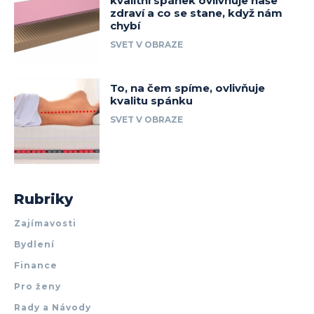
kvalitní spánek ovlivňuje naše
zdraví a co se stane, když nám
chybí
SVET V OBRAZE
To, na čem spíme, ovlivňuje
kvalitu spánku
SVET V OBRAZE
Rubriky
Zajímavosti
Bydlení
Finance
Pro ženy
Rady a Návody