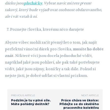
dárku jsou
plecháčky
. Vybrat navíc můžete přesně
takový, který bude vyjadřovat osobnost obdarovaného,
ale i váš vztah k ní.
Poznejte člověka, kterému něco darujete
Abyste vůbec mohli začít přemýšlet o tom, jak najít
perfektní vánoční dárek pro člověka,
musíte ho dobře
znát
. Některé věci jsou docela jednoduché vědět,
například jaké jsou pohlaví, ale pak také potřebujete
vědět, jaké jsou zájmy, koníčky a tak dále. Pokud si
nejste jisti, je dobré udělat si vlastní průzkum.
PREVIOUS ARTICLE
NEXT ARTICLE
Podzim je tu v plné síle.
Práce chůva ve školce:
Máte pořádný deštník?
Přidejte se do skvělého
pracovního kolektivu