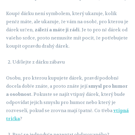
Koupě dárku není symbolem, který ukazuje, kolik
peněz máte, ale ukazuje, že vám na osobě, pro kterou je
dárek určen,
záleží a máte ji rádi
. Je to pro ně dárek od
vašeho srdce, proto nemusíte mít pocit, že potřebujete
koupit opravdu drahý dárek.
Udělejte z dárku zábavu
Osobu, pro kterou kupujete dárek, pravděpodobně
docela dobře znáte, a proto znáte její
smysl pro humor
a osobnost
. Pokuste se najít vtipný dárek, který bude
odpovídat jejich smyslu pro humor nebo který je
rozveselí, pokud se zrovna mají špatně. Co třeba
vtipná
trička
?
Proč se jednoduše nezeptat obdarovaného?