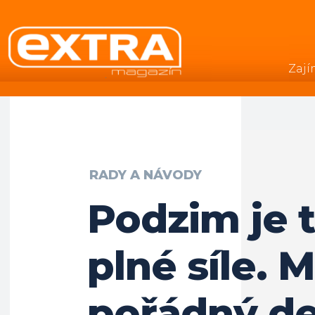
Zají
.
RADY A NÁVODY
Podzim je t
plné síle. 
pořádný de