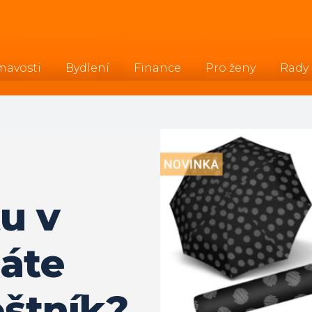
mavosti
Bydlení
Finance
Pro ženy
Rady
u v
Máte
štník?