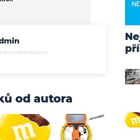
Ne
dmin
př
tp://www.extramagazin.cz
ků od autora