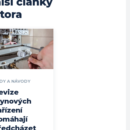
lší články
tora
DY A NÁVODY
evize
lynových
ařízení
omáhají
ředcházet