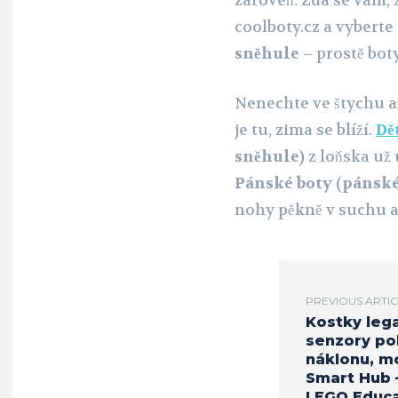
zároveň. Zdá se vám, 
coolboty.cz a vyberte
sněhule
– prostě bot
Nenechte ve štychu a
je tu, zima se blíží.
Dě
sněhule
) z loňska u
Pánské boty
(
pánské
nohy pěkně v suchu a
PREVIOUS ARTI
Kostky lega
senzory po
náklonu, m
Smart Hub –
LEGO Educa