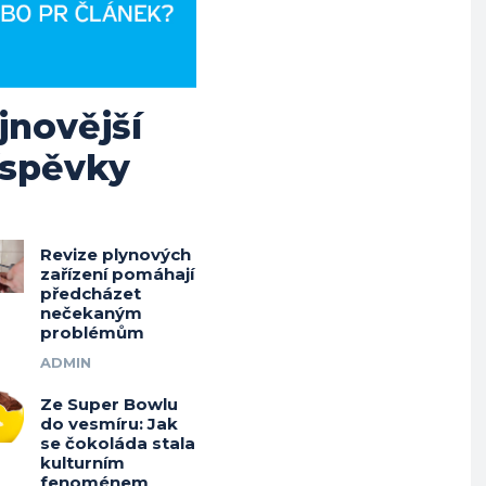
jnovější
íspěvky
Revize plynových
zařízení pomáhají
předcházet
nečekaným
problémům
ADMIN
Ze Super Bowlu
do vesmíru: Jak
se čokoláda stala
kulturním
fenoménem