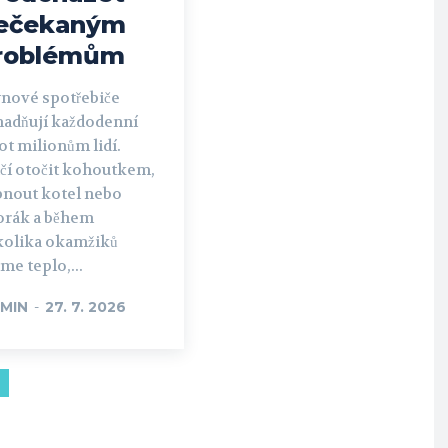
ečekaným
roblémům
ynové spotřebiče
nadňují každodenní
ot milionům lidí.
ačí otočit kohoutkem,
pnout kotel nebo
orák a během
kolika okamžiků
e teplo,...
MIN
-
27. 7. 2026