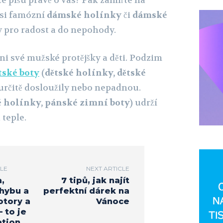
že píšu právě o vás? Pak zamiřte na
 si famózní
dámské holínky
či
dámské
y pro radost a do nepohody.
ni své mužské protějšky a děti. Podzim
tské boty
(
dětské holínky, dětské
ž určitě dosloužily nebo nepadnou.
 holínky, pánské zimní boty
) udrží
 teple.
CLE
NEXT ARTICLE
,
7 tipů, jak najít
hybu a
perfektní dárek na
otory a
Vánoce
 to je
tion