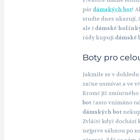
Přestože máme botník 
pár
dámských bot
! A
studie dnes ukazují, ž
ale i
dámské holínk
rády kupují
dámské 
Boty pro celo
Jakmile se v dohledu 
začne usmívat a ve vě
Kromě již zmíněného 
bot
často vnímáno tak
dámských bot
nekupu
Zvláště když dochází
nejprve sáhnou po nov