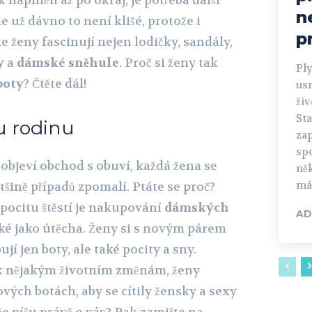
naplněn až po okraj, je potřeba další
n
le už dávno to není klišé, protože i
p
e ženy fascinují nejen lodičky, sandály,
y
a
dámské sněhule
. Proč si ženy tak
Pl
boty
? Čtěte dál!
us
živ
St
u rodinu
za
sp
objeví obchod s obuví, každá žena se
ně
mám
tšině případů zpomalí. Ptáte se proč?
pocitu štěstí je nakupování
dámských
AD
é jako útěcha. Ženy si s novým párem
jí jen boty, ale také pocity a sny.
 k nějakým životním změnám, ženy
ých botách, aby se cítily žensky a sexy