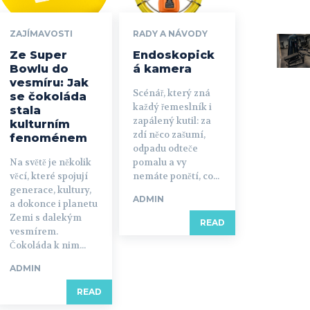
ZAJÍMAVOSTI
RADY A NÁVODY
Ze Super
Endoskopick
Bowlu do
á kamera
vesmíru: Jak
Scénář, který zná
se čokoláda
každý řemeslník i
stala
zapálený kutil: za
kulturním
zdí něco zašumí,
fenoménem
odpadu odteče
Na světě je několik
pomalu a vy
věcí, které spojují
nemáte ponětí, co...
generace, kultury,
ADMIN
a dokonce i planetu
Zemi s dalekým
READ
vesmírem.
Čokoláda k nim...
ADMIN
READ