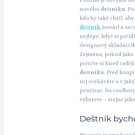
Podzim je obvykle do
nového
deštníku
. Po
kdo by také chtěl, ab
deštník
zestárl a zač
nejlépe, když si poří
designový skládací
d
Zejména, pokud jako 
pořiďte si hned raděj
deštníku
. Před koup
něj očekáváte a v jak
používat. Na coolboty
vyberete – stejně jak
Deštník bych