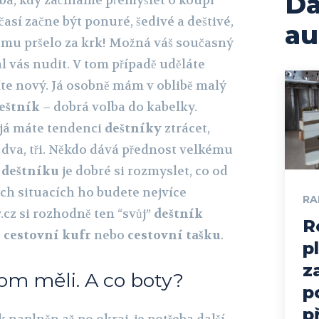
Da
ba, kdy začínáme přemýšlet o koupi
časí začne být ponuré, šedivé a deštivé,
au
y mu pršelo za krk! Možná váš současný
al vás nudit. V tom případě uděláte
díte nový. Já osobně mám v oblibě malý
eštník
– dobrá volba do kabelky.
já máte tendenci
deštníky
ztrácet,
i dva, tři. Někdo dává přednost velkému
í
deštníku
je dobré si rozmyslet, co od
ých situacích ho budete nejvíce
RA
.cz si rozhodně ten “svůj”
deštník
R
o
cestovní kufr
nebo
cestovní tašku
.
p
z
om měli. A co boty?
p
p