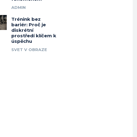
ADMIN
Trénink bez
bariér: Proč je
diskrétní
prostředí klíčem k
úspěchu
SVET V OBRAZE