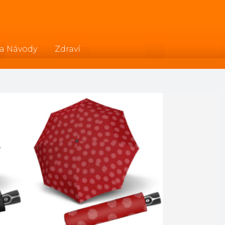
 a Návody
Zdraví