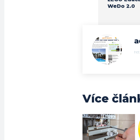
WeDo 2.0
a
ht
Více člán