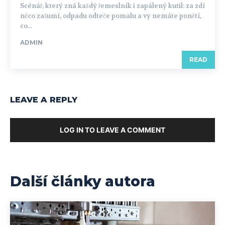
Scénář, který zná každý řemeslník i zapálený kutil: za zdí
něco zašumí, odpadu odteče pomalu a vy nemáte ponětí,
co...
ADMIN
READ
LEAVE A REPLY
LOG IN TO LEAVE A COMMENT
Další články autora