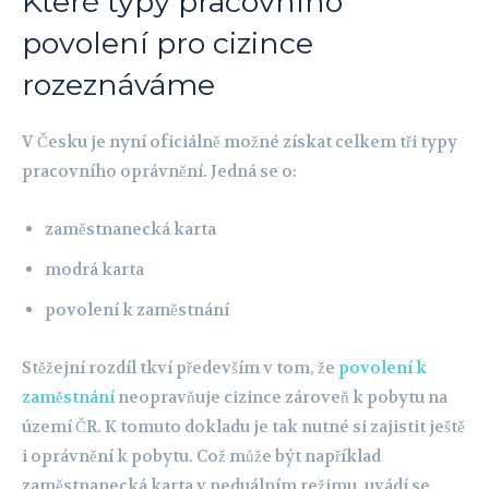
Které typy pracovního
povolení pro cizince
rozeznáváme
V Česku je nyní oficiálně možné získat celkem tři typy
pracovního oprávnění. Jedná se o:
zaměstnanecká karta
modrá karta
povolení k zaměstnání
Stěžejní rozdíl tkví především v tom, že
povolení k
zaměstnání
neopravňuje cizince zároveň k pobytu na
území ČR. K tomuto dokladu je tak nutné si zajistit ještě
i oprávnění k pobytu. Což může být například
zaměstnanecká karta v neduálním režimu, uvádí se