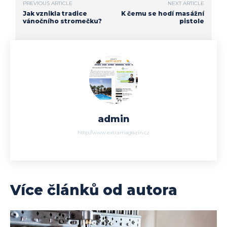
PREVIOUS ARTICLE
NEXT ARTICLE
Jak vznikla tradice
K čemu se hodí masážní
vánočního stromečku?
pistole
admin
http://www.extramagazin.cz
Více článků od autora