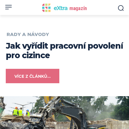
eXtra
magazín
RADY A NÁVODY
Jak vyřídit pracovní povolení
pro cizince
VÍCE Z ČLÁNKŮ...