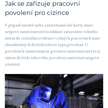
Jak se zařizuje pracovní
povolení pro cizince
V případě modré nebo zaměstnanecké karty musí
nejprve zaměstnavatel souhlasit zařazením volného
místa do centrální evidence volných pracovních míst
obsaditelných držiteli tohoto typu povolení. U
povolení k zaměstnání je povinen zaměstnavatel svůj
zájem držitele takového povolení zaměstnat nejprve
oznámit.