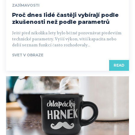
ZAJÍMAVOSTI
Proč dnes lidé častěji vybírají podle
zkušenosti než podle parametrů
Ještě před několika lety bylo běžné porovnávat především
technické parametry. Vyšší výkon, větší kapacita nebo
delší seznam funkcí často rozhodovaly...
SVET V OBRAZE
READ