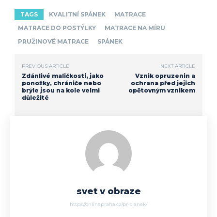
TAGS
KVALITNÍ SPÁNEK
MATRACE
MATRACE DO POSTÝLKY
MATRACE NA MÍRU
PRUŽINOVÉ MATRACE
SPÁNEK
PREVIOUS ARTICLE
NEXT ARTICLE
Zdánlivé maličkosti, jako
Vznik opruzenin a
ponožky, chrániče nebo
ochrana před jejich
brýle jsou na kole velmi
opětovným vznikem
důležité
svet v obraze
https://onlinepraha.cz/pr-clanek/