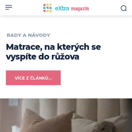
eXtra
magazín
RADY A NÁVODY
Matrace, na kterých se
vyspíte do růžova
VÍCE Z ČLÁNKŮ...