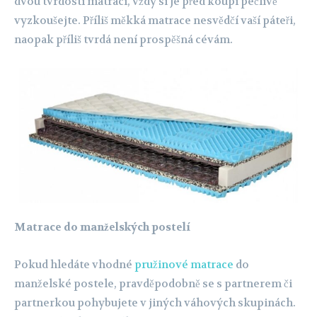
dvou tvrdostí matrací, vždy si je před koupí pečlivě
vyzkoušejte. Příliš měkká matrace nesvědčí vaší páteři,
naopak příliš tvrdá není prospěšná cévám.
Matrace do manželských postelí
Pokud hledáte vhodné
pružinové matrace
do
manželské postele, pravděpodobně se s partnerem či
partnerkou pohybujete v jiných váhových skupinách.