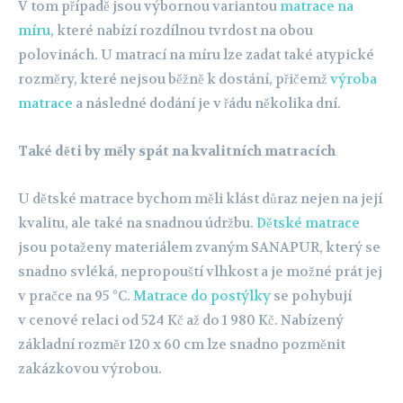
V tom případě jsou výbornou variantou
matrace na
míru
, které nabízí rozdílnou tvrdost na obou
polovinách. U matrací na míru lze zadat také atypické
rozměry, které nejsou běžně k dostání, přičemž
výroba
matrace
a následné dodání je v řádu několika dní.
Také děti by měly spát na kvalitních matracích
U dětské matrace bychom měli klást důraz nejen na její
kvalitu, ale také na snadnou údržbu.
Dětské matrace
jsou potaženy materiálem zvaným SANAPUR, který se
snadno svléká, nepropouští vlhkost a je možné prát jej
v pračce na 95 °C.
Matrace do postýlky
se pohybují
v cenové relaci od 524 Kč až do 1 980 Kč. Nabízený
základní rozměr 120 x 60 cm lze snadno pozměnit
zakázkovou výrobou.