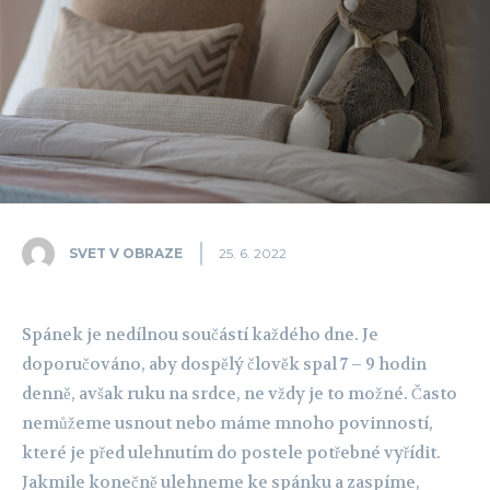
SVET V OBRAZE
25. 6. 2022
Spánek je nedílnou součástí každého dne. Je
doporučováno, aby dospělý člověk spal 7 – 9 hodin
denně, avšak ruku na srdce, ne vždy je to možné. Často
nemůžeme usnout nebo máme mnoho povinností,
které je před ulehnutím do postele potřebné vyřídit.
Jakmile konečně ulehneme ke spánku a zaspíme,