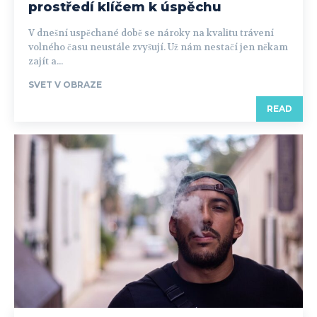
prostředí klíčem k úspěchu
V dnešní uspěchané době se nároky na kvalitu trávení
volného času neustále zvyšují. Už nám nestačí jen někam
zajít a...
SVET V OBRAZE
READ