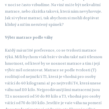
v noci se často vzbudíme. Na vině může být nekvalitní
matrace, nebo zkrátka taková, která nám nevyhovuje.
Jak si vybrat matraci, tak abychom si mohli dopřávat
klidný a ničím nerušený spánek?
Výběr matrace podle váhy
Každý má určité preference, co se tvrdosti matrace
týká. Měli bychom však brát v úvahu také naši tělesnou
hmotnost, od které by se nosnost matrace a tím i její
výběr měl orientovat. Matrace se podle tvrdosti (T)
rozlišují od nejměkčí T1, která je vhodná pro osoby
vážící do 60 kilogramů až po nejtvrdší T4, která unese
váhu nad 110 kilo. Nejprodávanějšími matracemi jsou
T2 s nosností od 50 do 80 kilo a T3, vhodná pro osoby
vážící od 70 do 110 kilo. Jestliže je vaše váha na pomezí