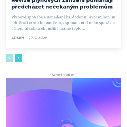
Revize plynových zařízení pomáhají
předcházet nečekaným problémům
Plynové spotřebiče usnadňují každodenní život milionům
lidí. Stačí otočit kohoutkem, zapnout kotel nebo sporák a
během několika okamžiků máme teplo,...
ADMIN
-
27. 7. 2026
- Komerční sdělení -