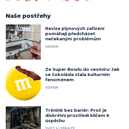
Naše postřehy
Revize plynových zařízení
pomáhají předcházet
nečekaným problémům
ADMIN
Ze Super Bowlu do vesmíru: Jak
se čokoláda stala kulturním
fenoménem
ADMIN
Trénink bez bariér: Proč je
diskrétní prostředí klíčem k
úspěchu
SVET V OBRAZE